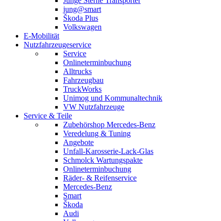
Junge Sterne Transporter
jung@smart
Škoda Plus
Volkswagen
E-Mobilität
Nutzfahrzeugeservice
Service
Onlineterminbuchung
Alltrucks
Fahrzeugbau
TruckWorks
Unimog und Kommunaltechnik
VW Nutzfahrzeuge
Service & Teile
Zubehörshop Mercedes-Benz
Veredelung & Tuning
Angebote
Unfall-Karosserie-Lack-Glas
Schmolck Wartungspakte
Onlineterminbuchung
Räder- & Reifenservice
Mercedes-Benz
Smart
Škoda
Audi