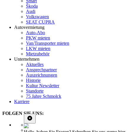
Smart
Škoda
Audi
Volkswagen
SEAT CUPRA
Autovermietung
Auto-Abo
PKW mieten
Van/Transporter mieten
LKW mieten
Mietzubehör
Unternehmen
Aktuelles
Ansprechpartner
Auszeichnungen
Historie
Kultur Newsletter
Standorte
75 Jahre Schmolck
Karriere
FOLGEN SIE UNS:
Hallo, haben Sie Fragen? Schreiben Sie uns gerne hier.