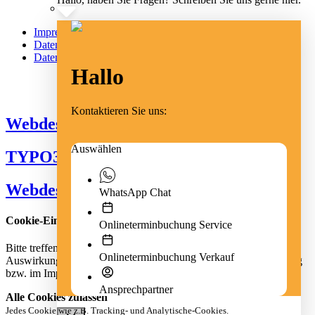
Impressum
Datenschutz
Datenschutz Social Media
Hallo
Cookie Einstellungen
Kontaktieren Sie uns:
Webdesign Emmendingen
Auswählen
TYPO3 Freiburg
Webdesign Freiburg
WhatsApp Chat
Cookie-Einstellungen
Onlineterminbuchung Service
Bitte treffen Sie eine Auswahl. Weitere Informationen zu den
Onlineterminbuchung Verkauf
Auswirkungen Ihrer Auswahl finden Sie der Datenschutzerklärung
bzw. im Impressum
Ansprechpartner
Alle Cookies zulassen
Jedes Cookie wie z.B. Tracking- und Analytische-Cookies.