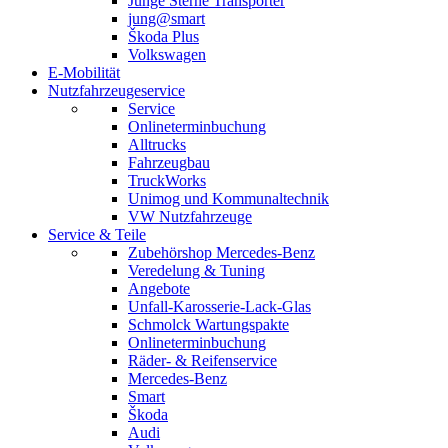
Junge Sterne Transporter
jung@smart
Škoda Plus
Volkswagen
E-Mobilität
Nutzfahrzeugeservice
Service
Onlineterminbuchung
Alltrucks
Fahrzeugbau
TruckWorks
Unimog und Kommunaltechnik
VW Nutzfahrzeuge
Service & Teile
Zubehörshop Mercedes-Benz
Veredelung & Tuning
Angebote
Unfall-Karosserie-Lack-Glas
Schmolck Wartungspakte
Onlineterminbuchung
Räder- & Reifenservice
Mercedes-Benz
Smart
Škoda
Audi