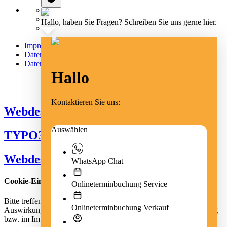
Hallo, haben Sie Fragen? Schreiben Sie uns gerne hier.
Impressum
Datenschutz
Datenschutz Social Media
Hallo
Cookie Einstellungen
Kontaktieren Sie uns:
Webdesign Emmendingen
Auswählen
TYPO3 Freiburg
Webdesign Freiburg
WhatsApp Chat
Cookie-Einstellungen
Onlineterminbuchung Service
Bitte treffen Sie eine Auswahl. Weitere Informationen zu den
Onlineterminbuchung Verkauf
Auswirkungen Ihrer Auswahl finden Sie der Datenschutzerklärung
bzw. im Impressum