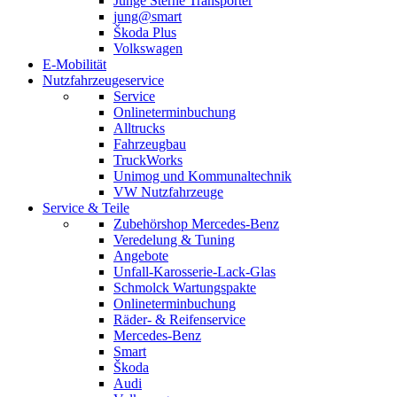
Junge Sterne Transporter
jung@smart
Škoda Plus
Volkswagen
E-Mobilität
Nutzfahrzeugeservice
Service
Onlineterminbuchung
Alltrucks
Fahrzeugbau
TruckWorks
Unimog und Kommunaltechnik
VW Nutzfahrzeuge
Service & Teile
Zubehörshop Mercedes-Benz
Veredelung & Tuning
Angebote
Unfall-Karosserie-Lack-Glas
Schmolck Wartungspakte
Onlineterminbuchung
Räder- & Reifenservice
Mercedes-Benz
Smart
Škoda
Audi