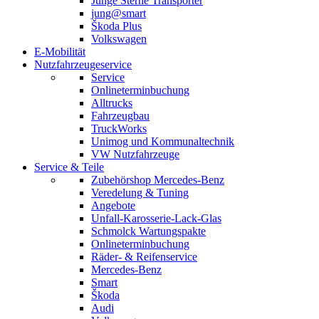
Junge Sterne Transporter
jung@smart
Škoda Plus
Volkswagen
E-Mobilität
Nutzfahrzeugeservice
Service
Onlineterminbuchung
Alltrucks
Fahrzeugbau
TruckWorks
Unimog und Kommunaltechnik
VW Nutzfahrzeuge
Service & Teile
Zubehörshop Mercedes-Benz
Veredelung & Tuning
Angebote
Unfall-Karosserie-Lack-Glas
Schmolck Wartungspakte
Onlineterminbuchung
Räder- & Reifenservice
Mercedes-Benz
Smart
Škoda
Audi