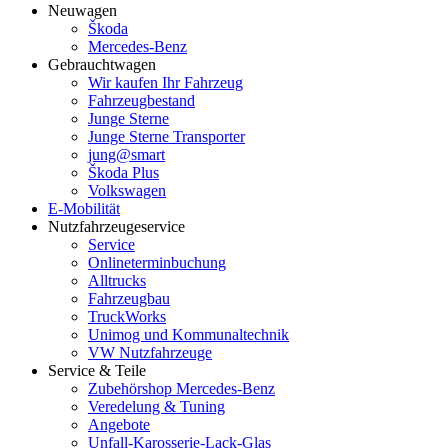
Neuwagen
Škoda
Mercedes-Benz
Gebrauchtwagen
Wir kaufen Ihr Fahrzeug
Fahrzeugbestand
Junge Sterne
Junge Sterne Transporter
jung@smart
Škoda Plus
Volkswagen
E-Mobilität
Nutzfahrzeugeservice
Service
Onlineterminbuchung
Alltrucks
Fahrzeugbau
TruckWorks
Unimog und Kommunaltechnik
VW Nutzfahrzeuge
Service & Teile
Zubehörshop Mercedes-Benz
Veredelung & Tuning
Angebote
Unfall-Karosserie-Lack-Glas