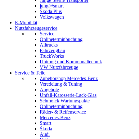
Junge Sterne Transporter
jung@smart
Škoda Plus
Volkswagen
E-Mobilität
Nutzfahrzeugeservice
Service
Onlineterminbuchung
Alltrucks
Fahrzeugbau
TruckWorks
Unimog und Kommunaltechnik
VW Nutzfahrzeuge
Service & Teile
Zubehörshop Mercedes-Benz
Veredelung & Tuning
Angebote
Unfall-Karosserie-Lack-Glas
Schmolck Wartungspakte
Onlineterminbuchung
Räder- & Reifenservice
Mercedes-Benz
Smart
Škoda
Audi