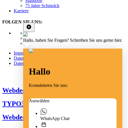
Standorte
75 Jahre Schmolck
Karriere
FOLGEN SIE UNS:
Hallo, haben Sie Fragen? Schreiben Sie uns gerne hier.
Impressum
Datenschutz
Datenschutz Social Media
Hallo
Cookie Einstellungen
Kontaktieren Sie uns:
Webdesign Emmendingen
Auswählen
TYPO3 Freiburg
Webdesign Freiburg
WhatsApp Chat