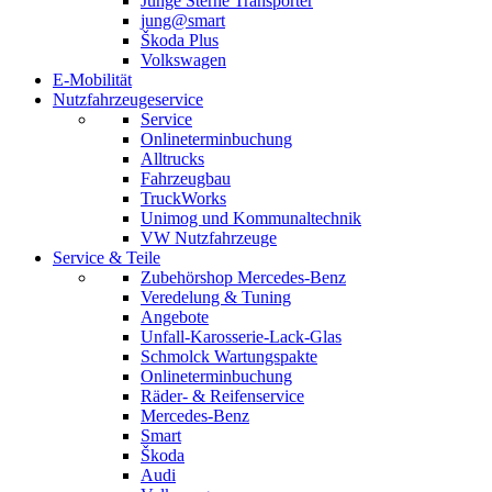
Junge Sterne Transporter
jung@smart
Škoda Plus
Volkswagen
E-Mobilität
Nutzfahrzeugeservice
Service
Onlineterminbuchung
Alltrucks
Fahrzeugbau
TruckWorks
Unimog und Kommunaltechnik
VW Nutzfahrzeuge
Service & Teile
Zubehörshop Mercedes-Benz
Veredelung & Tuning
Angebote
Unfall-Karosserie-Lack-Glas
Schmolck Wartungspakte
Onlineterminbuchung
Räder- & Reifenservice
Mercedes-Benz
Smart
Škoda
Audi