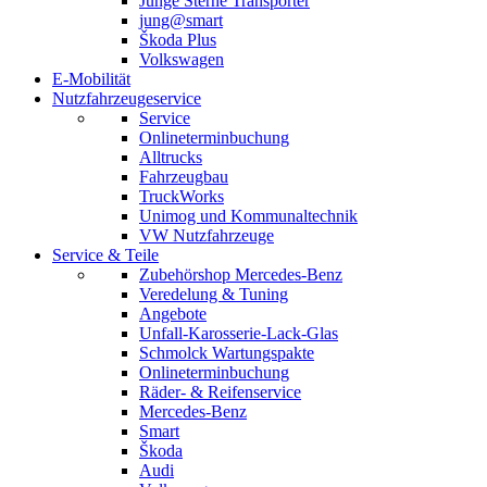
Junge Sterne Transporter
jung@smart
Škoda Plus
Volkswagen
E-Mobilität
Nutzfahrzeugeservice
Service
Onlineterminbuchung
Alltrucks
Fahrzeugbau
TruckWorks
Unimog und Kommunaltechnik
VW Nutzfahrzeuge
Service & Teile
Zubehörshop Mercedes-Benz
Veredelung & Tuning
Angebote
Unfall-Karosserie-Lack-Glas
Schmolck Wartungspakte
Onlineterminbuchung
Räder- & Reifenservice
Mercedes-Benz
Smart
Škoda
Audi