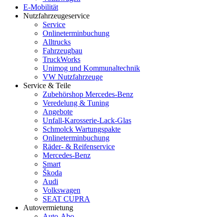
E-Mobilität
Nutzfahrzeugeservice
Service
Onlineterminbuchung
Alltrucks
Fahrzeugbau
TruckWorks
Unimog und Kommunaltechnik
VW Nutzfahrzeuge
Service & Teile
Zubehörshop Mercedes-Benz
Veredelung & Tuning
Angebote
Unfall-Karosserie-Lack-Glas
Schmolck Wartungspakte
Onlineterminbuchung
Räder- & Reifenservice
Mercedes-Benz
Smart
Škoda
Audi
Volkswagen
SEAT CUPRA
Autovermietung
Auto-Abo