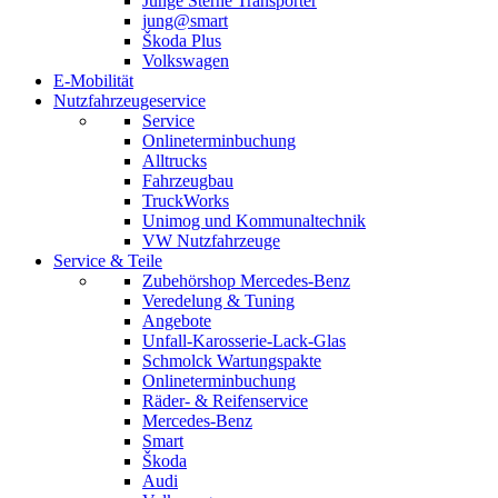
Junge Sterne Transporter
jung@smart
Škoda Plus
Volkswagen
E-Mobilität
Nutzfahrzeugeservice
Service
Onlineterminbuchung
Alltrucks
Fahrzeugbau
TruckWorks
Unimog und Kommunaltechnik
VW Nutzfahrzeuge
Service & Teile
Zubehörshop Mercedes-Benz
Veredelung & Tuning
Angebote
Unfall-Karosserie-Lack-Glas
Schmolck Wartungspakte
Onlineterminbuchung
Räder- & Reifenservice
Mercedes-Benz
Smart
Škoda
Audi