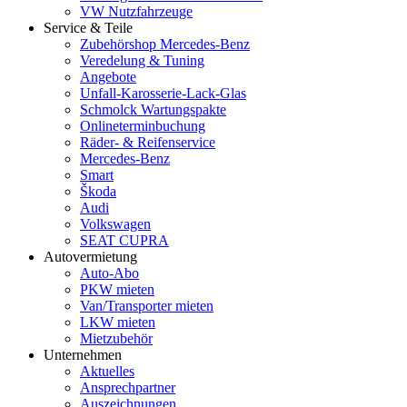
VW Nutzfahrzeuge
Service & Teile
Zubehörshop Mercedes-Benz
Veredelung & Tuning
Angebote
Unfall-Karosserie-Lack-Glas
Schmolck Wartungspakte
Onlineterminbuchung
Räder- & Reifenservice
Mercedes-Benz
Smart
Škoda
Audi
Volkswagen
SEAT CUPRA
Autovermietung
Auto-Abo
PKW mieten
Van/Transporter mieten
LKW mieten
Mietzubehör
Unternehmen
Aktuelles
Ansprechpartner
Auszeichnungen