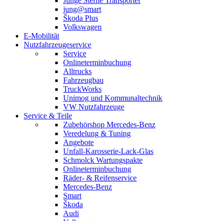
Junge Sterne Transporter
jung@smart
Škoda Plus
Volkswagen
E-Mobilität
Nutzfahrzeugeservice
Service
Onlineterminbuchung
Alltrucks
Fahrzeugbau
TruckWorks
Unimog und Kommunaltechnik
VW Nutzfahrzeuge
Service & Teile
Zubehörshop Mercedes-Benz
Veredelung & Tuning
Angebote
Unfall-Karosserie-Lack-Glas
Schmolck Wartungspakte
Onlineterminbuchung
Räder- & Reifenservice
Mercedes-Benz
Smart
Škoda
Audi