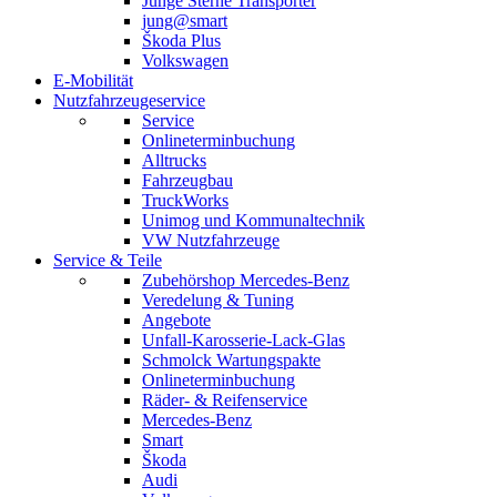
Junge Sterne Transporter
jung@smart
Škoda Plus
Volkswagen
E-Mobilität
Nutzfahrzeugeservice
Service
Onlineterminbuchung
Alltrucks
Fahrzeugbau
TruckWorks
Unimog und Kommunaltechnik
VW Nutzfahrzeuge
Service & Teile
Zubehörshop Mercedes-Benz
Veredelung & Tuning
Angebote
Unfall-Karosserie-Lack-Glas
Schmolck Wartungspakte
Onlineterminbuchung
Räder- & Reifenservice
Mercedes-Benz
Smart
Škoda
Audi