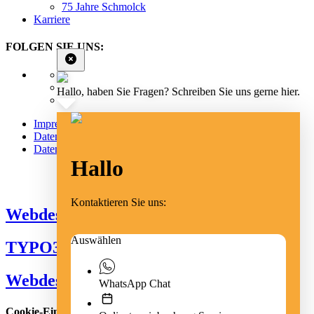
75 Jahre Schmolck
Karriere
FOLGEN SIE UNS:
Hallo, haben Sie Fragen? Schreiben Sie uns gerne hier.
Impressum
Datenschutz
Datenschutz Social Media
Hallo
Cookie Einstellungen
Kontaktieren Sie uns:
Webdesign Emmendingen
Auswählen
TYPO3 Freiburg
Webdesign Freiburg
WhatsApp Chat
Cookie-Einstellungen