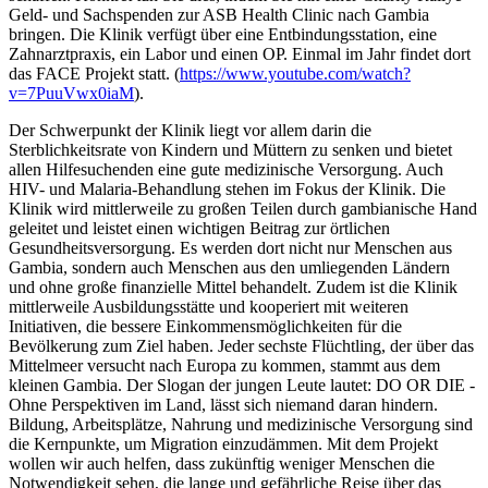
Geld- und Sachspenden zur ASB Health Clinic nach Gambia
bringen. Die Klinik verfügt über eine Entbindungsstation, eine
Zahnarztpraxis, ein Labor und einen OP. Einmal im Jahr findet dort
das FACE Projekt statt. (
https://www.youtube.com/watch?
v=7PuuVwx0iaM
).
Der Schwerpunkt der Klinik liegt vor allem darin die
Sterblichkeitsrate von Kindern und Müttern zu senken und bietet
allen Hilfesuchenden eine gute medizinische Versorgung. Auch
HIV- und Malaria-Behandlung stehen im Fokus der Klinik. Die
Klinik wird mittlerweile zu großen Teilen durch gambianische Hand
geleitet und leistet einen wichtigen Beitrag zur örtlichen
Gesundheitsversorgung. Es werden dort nicht nur Menschen aus
Gambia, sondern auch Menschen aus den umliegenden Ländern
und ohne große finanzielle Mittel behandelt. Zudem ist die Klinik
mittlerweile Ausbildungsstätte und kooperiert mit weiteren
Initiativen, die bessere Einkommensmöglichkeiten für die
Bevölkerung zum Ziel haben. Jeder sechste Flüchtling, der über das
Mittelmeer versucht nach Europa zu kommen, stammt aus dem
kleinen Gambia. Der Slogan der jungen Leute lautet: DO OR DIE -
Ohne Perspektiven im Land, lässt sich niemand daran hindern.
Bildung, Arbeitsplätze, Nahrung und medizinische Versorgung sind
die Kernpunkte, um Migration einzudämmen. Mit dem Projekt
wollen wir auch helfen, dass zukünftig weniger Menschen die
Notwendigkeit sehen, die lange und gefährliche Reise über das