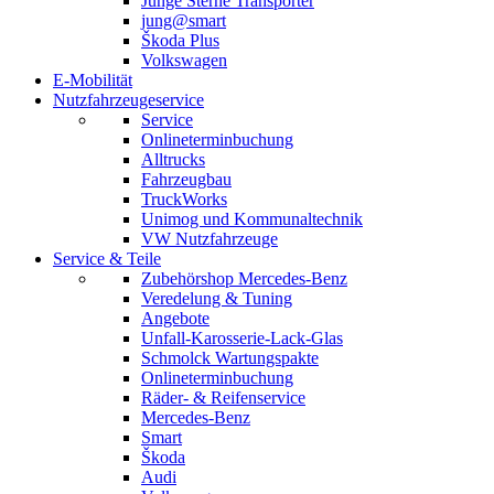
Junge Sterne Transporter
jung@smart
Škoda Plus
Volkswagen
E-Mobilität
Nutzfahrzeugeservice
Service
Onlineterminbuchung
Alltrucks
Fahrzeugbau
TruckWorks
Unimog und Kommunaltechnik
VW Nutzfahrzeuge
Service & Teile
Zubehörshop Mercedes-Benz
Veredelung & Tuning
Angebote
Unfall-Karosserie-Lack-Glas
Schmolck Wartungspakte
Onlineterminbuchung
Räder- & Reifenservice
Mercedes-Benz
Smart
Škoda
Audi