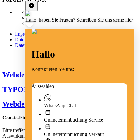
Hallo, haben Sie Fragen? Schreiben Sie uns gerne hier.
Impressum
Datenschutz
Datenschutz Social Media
Hallo
Cookie Einstellungen
Kontaktieren Sie uns:
Webdesign Emmendingen
Auswählen
TYPO3 Freiburg
Webdesign Freiburg
WhatsApp Chat
Cookie-Einstellungen
Onlineterminbuchung Service
Bitte treffen Sie eine Auswahl. Weitere Informationen zu den
Onlineterminbuchung Verkauf
Auswirkungen Ihrer Auswahl finden Sie der Datenschutzerklärung