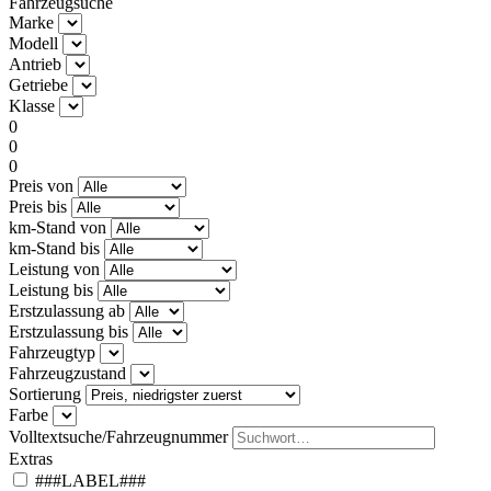
Fahrzeugsuche
Marke
Modell
Antrieb
Getriebe
Klasse
0
0
0
Preis von
Preis bis
km-Stand von
km-Stand bis
Leistung von
Leistung bis
Erstzulassung ab
Erstzulassung bis
Fahrzeugtyp
Fahrzeugzustand
Sortierung
Farbe
Volltextsuche/Fahrzeugnummer
Extras
###LABEL###