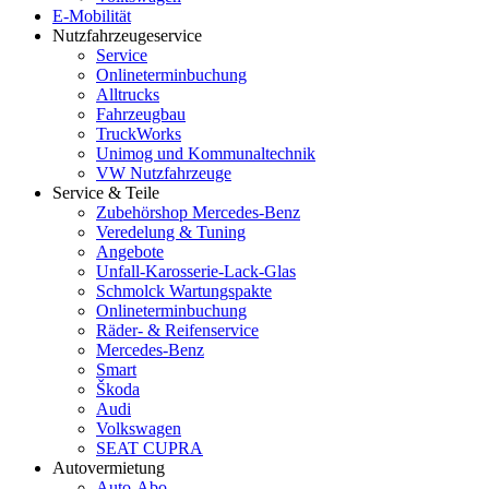
E-Mobilität
Nutzfahrzeugeservice
Service
Onlineterminbuchung
Alltrucks
Fahrzeugbau
TruckWorks
Unimog und Kommunaltechnik
VW Nutzfahrzeuge
Service & Teile
Zubehörshop Mercedes-Benz
Veredelung & Tuning
Angebote
Unfall-Karosserie-Lack-Glas
Schmolck Wartungspakte
Onlineterminbuchung
Räder- & Reifenservice
Mercedes-Benz
Smart
Škoda
Audi
Volkswagen
SEAT CUPRA
Autovermietung
Auto-Abo