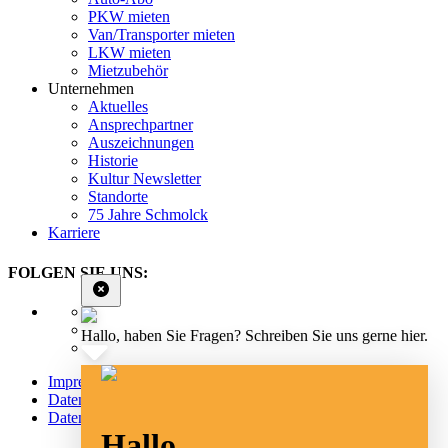
PKW mieten
Van/Transporter mieten
LKW mieten
Mietzubehör
Unternehmen
Aktuelles
Ansprechpartner
Auszeichnungen
Historie
Kultur Newsletter
Standorte
75 Jahre Schmolck
Karriere
FOLGEN SIE UNS:
Hallo, haben Sie Fragen? Schreiben Sie uns gerne hier.
Impressum
Datenschutz
Datenschutz Social Media
Hallo