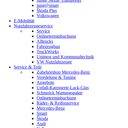
Junge Sterne Transporter
jung@smart
Škoda Plus
Volkswagen
E-Mobilität
Nutzfahrzeugeservice
Service
Onlineterminbuchung
Alltrucks
Fahrzeugbau
TruckWorks
Unimog und Kommunaltechnik
VW Nutzfahrzeuge
Service & Teile
Zubehörshop Mercedes-Benz
Veredelung & Tuning
Angebote
Unfall-Karosserie-Lack-Glas
Schmolck Wartungspakte
Onlineterminbuchung
Räder- & Reifenservice
Mercedes-Benz
Smart
Škoda
Audi