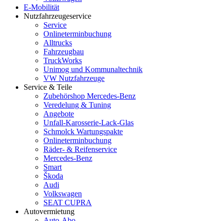
E-Mobilität
Nutzfahrzeugeservice
Service
Onlineterminbuchung
Alltrucks
Fahrzeugbau
TruckWorks
Unimog und Kommunaltechnik
VW Nutzfahrzeuge
Service & Teile
Zubehörshop Mercedes-Benz
Veredelung & Tuning
Angebote
Unfall-Karosserie-Lack-Glas
Schmolck Wartungspakte
Onlineterminbuchung
Räder- & Reifenservice
Mercedes-Benz
Smart
Škoda
Audi
Volkswagen
SEAT CUPRA
Autovermietung
Auto-Abo