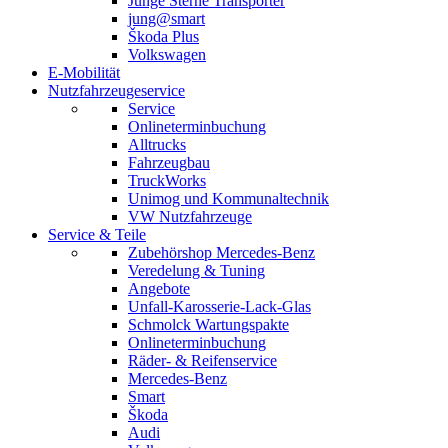
Junge Sterne Transporter
jung@smart
Škoda Plus
Volkswagen
E-Mobilität
Nutzfahrzeugeservice
Service
Onlineterminbuchung
Alltrucks
Fahrzeugbau
TruckWorks
Unimog und Kommunaltechnik
VW Nutzfahrzeuge
Service & Teile
Zubehörshop Mercedes-Benz
Veredelung & Tuning
Angebote
Unfall-Karosserie-Lack-Glas
Schmolck Wartungspakte
Onlineterminbuchung
Räder- & Reifenservice
Mercedes-Benz
Smart
Škoda
Audi