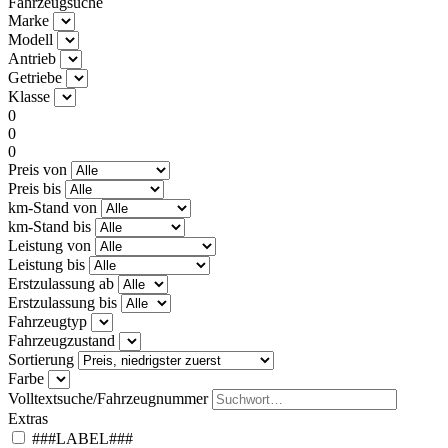
Fahrzeugsuche
Marke
Modell
Antrieb
Getriebe
Klasse
0
0
0
Preis von
Preis bis
km-Stand von
km-Stand bis
Leistung von
Leistung bis
Erstzulassung ab
Erstzulassung bis
Fahrzeugtyp
Fahrzeugzustand
Sortierung
Farbe
Volltextsuche/Fahrzeugnummer
Extras
###LABEL###