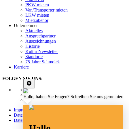
PKW mieten
Van/Transporter mieten
LKW mieten
Mietzubehör
Unternehmen
Aktuelles
Ansprechpartner
Auszeichnungen
Historie
Kultur Newsletter
Standorte
75 Jahre Schmolck
Karriere
FOLGEN SIE UNS:
Hallo, haben Sie Fragen? Schreiben Sie uns gerne hier.
Impressum
Datenschutz
Datenschutz Social Media
Hallo