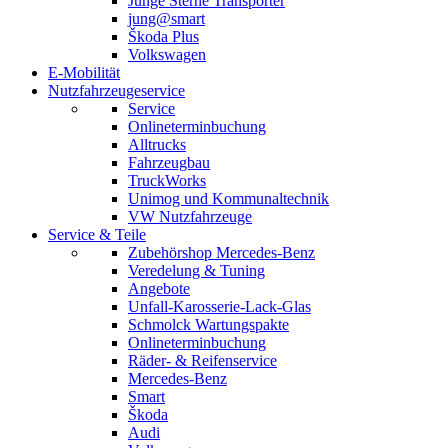
Junge Sterne Transporter
jung@smart
Škoda Plus
Volkswagen
E-Mobilität
Nutzfahrzeugeservice
Service
Onlineterminbuchung
Alltrucks
Fahrzeugbau
TruckWorks
Unimog und Kommunaltechnik
VW Nutzfahrzeuge
Service & Teile
Zubehörshop Mercedes-Benz
Veredelung & Tuning
Angebote
Unfall-Karosserie-Lack-Glas
Schmolck Wartungspakte
Onlineterminbuchung
Räder- & Reifenservice
Mercedes-Benz
Smart
Škoda
Audi