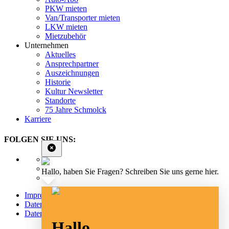
PKW mieten
Van/Transporter mieten
LKW mieten
Mietzubehör
Unternehmen
Aktuelles
Ansprechpartner
Auszeichnungen
Historie
Kultur Newsletter
Standorte
75 Jahre Schmolck
Karriere
FOLGEN SIE UNS:
Hallo, haben Sie Fragen? Schreiben Sie uns gerne hier.
Impressum
Datenschutz
Datenschutz Social Media
Hallo