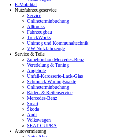
E-Mobilität
Nutzfahrzeugeservice
Service
Onlineterminbuchung
Alltrucks
Fahrzeugbau
TruckWorks
Unimog und Kommunaltechnik
VW Nutzfahrzeuge
Service & Teile
Zubehörshop Mercedes-Benz
Veredelung & Tuning
Angebote
Unfall-Karosserie-Lack-Glas
Schmolck Wartungspakte
Onlineterminbuchung
Räder- & Reifenservice
Mercedes-Benz
Smart
Škoda
Audi
Volkswagen
SEAT CUPRA
Autovermietung
Auto-Abo