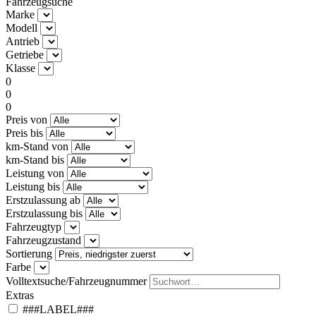
Fahrzeugsuche
Marke
Modell
Antrieb
Getriebe
Klasse
0
0
0
Preis von
Preis bis
km-Stand von
km-Stand bis
Leistung von
Leistung bis
Erstzulassung ab
Erstzulassung bis
Fahrzeugtyp
Fahrzeugzustand
Sortierung
Farbe
Volltextsuche/Fahrzeugnummer
Extras
###LABEL###