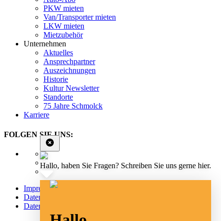
PKW mieten
Van/Transporter mieten
LKW mieten
Mietzubehör
Unternehmen
Aktuelles
Ansprechpartner
Auszeichnungen
Historie
Kultur Newsletter
Standorte
75 Jahre Schmolck
Karriere
FOLGEN SIE UNS:
Hallo, haben Sie Fragen? Schreiben Sie uns gerne hier.
Impressum
Datenschutz
Datenschutz Social Media
Hallo