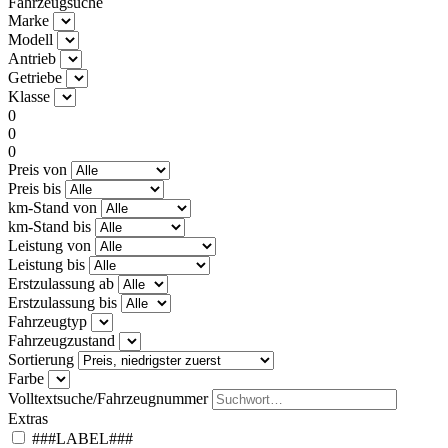
Fahrzeugsuche
Marke
Modell
Antrieb
Getriebe
Klasse
0
0
0
Preis von
Preis bis
km-Stand von
km-Stand bis
Leistung von
Leistung bis
Erstzulassung ab
Erstzulassung bis
Fahrzeugtyp
Fahrzeugzustand
Sortierung
Farbe
Volltextsuche/Fahrzeugnummer
Extras
###LABEL###