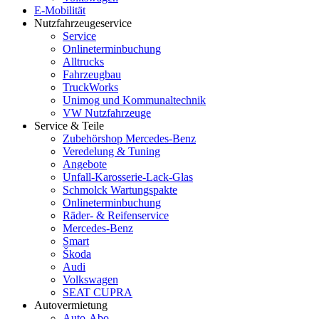
E-Mobilität
Nutzfahrzeugeservice
Service
Onlineterminbuchung
Alltrucks
Fahrzeugbau
TruckWorks
Unimog und Kommunaltechnik
VW Nutzfahrzeuge
Service & Teile
Zubehörshop Mercedes-Benz
Veredelung & Tuning
Angebote
Unfall-Karosserie-Lack-Glas
Schmolck Wartungspakte
Onlineterminbuchung
Räder- & Reifenservice
Mercedes-Benz
Smart
Škoda
Audi
Volkswagen
SEAT CUPRA
Autovermietung
Auto-Abo