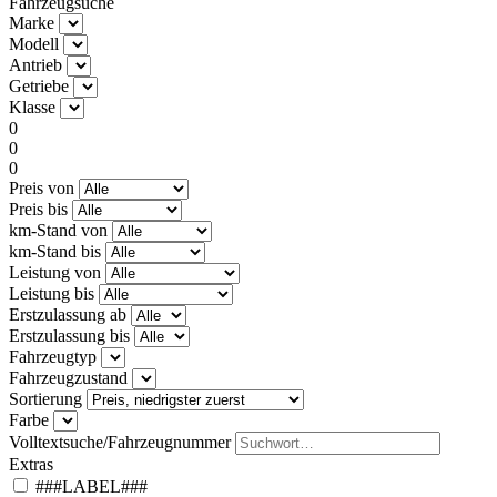
Fahrzeugsuche
Marke
Modell
Antrieb
Getriebe
Klasse
0
0
0
Preis von
Preis bis
km-Stand von
km-Stand bis
Leistung von
Leistung bis
Erstzulassung ab
Erstzulassung bis
Fahrzeugtyp
Fahrzeugzustand
Sortierung
Farbe
Volltextsuche/Fahrzeugnummer
Extras
###LABEL###