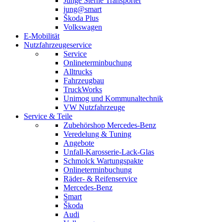
Junge Sterne Transporter
jung@smart
Škoda Plus
Volkswagen
E-Mobilität
Nutzfahrzeugeservice
Service
Onlineterminbuchung
Alltrucks
Fahrzeugbau
TruckWorks
Unimog und Kommunaltechnik
VW Nutzfahrzeuge
Service & Teile
Zubehörshop Mercedes-Benz
Veredelung & Tuning
Angebote
Unfall-Karosserie-Lack-Glas
Schmolck Wartungspakte
Onlineterminbuchung
Räder- & Reifenservice
Mercedes-Benz
Smart
Škoda
Audi