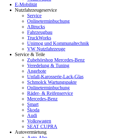
E-Mobilität
Nutzfahrzeugeservice
Service
Onlineterminbuchung
Alltrucks
Fahrzeugbau
TruckWorks
Unimog und Kommunaltechnik
VW Nutzfahrzeuge
Service & Teile
Zubehörshop Mercedes-Benz
Veredelung & Tuning
Angebote
Unfall-Karosserie-Lack-Glas
Schmolck Wartungspakte
Onlineterminbuchung
Räder- & Reifenservice
Mercedes-Benz
Smart
Škoda
Audi
Volkswagen
SEAT CUPRA
Autovermietung
Auto-Abo