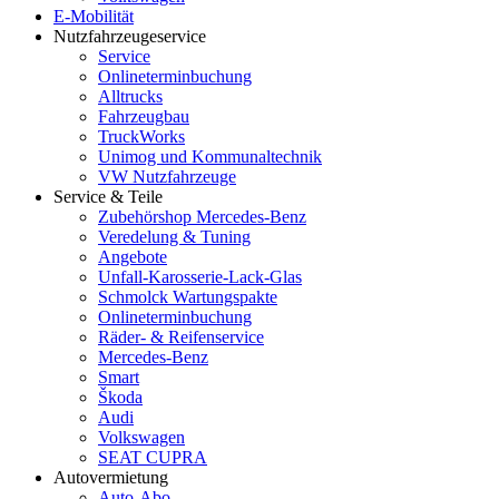
E-Mobilität
Nutzfahrzeugeservice
Service
Onlineterminbuchung
Alltrucks
Fahrzeugbau
TruckWorks
Unimog und Kommunaltechnik
VW Nutzfahrzeuge
Service & Teile
Zubehörshop Mercedes-Benz
Veredelung & Tuning
Angebote
Unfall-Karosserie-Lack-Glas
Schmolck Wartungspakte
Onlineterminbuchung
Räder- & Reifenservice
Mercedes-Benz
Smart
Škoda
Audi
Volkswagen
SEAT CUPRA
Autovermietung
Auto-Abo