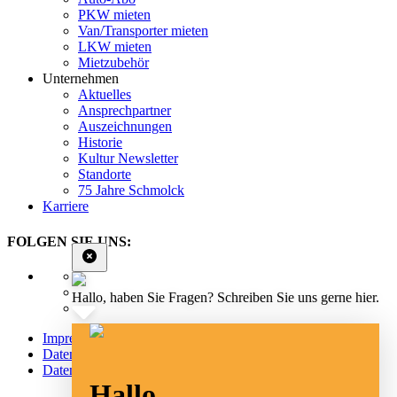
PKW mieten
Van/Transporter mieten
LKW mieten
Mietzubehör
Unternehmen
Aktuelles
Ansprechpartner
Auszeichnungen
Historie
Kultur Newsletter
Standorte
75 Jahre Schmolck
Karriere
FOLGEN SIE UNS:
Hallo, haben Sie Fragen? Schreiben Sie uns gerne hier.
Impressum
Datenschutz
Datenschutz Social Media
Hallo