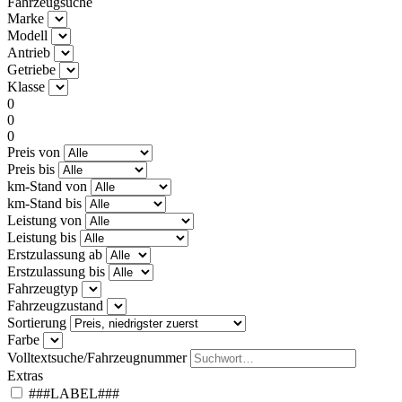
Fahrzeugsuche
Marke
Modell
Antrieb
Getriebe
Klasse
0
0
0
Preis von
Preis bis
km-Stand von
km-Stand bis
Leistung von
Leistung bis
Erstzulassung ab
Erstzulassung bis
Fahrzeugtyp
Fahrzeugzustand
Sortierung
Farbe
Volltextsuche/Fahrzeugnummer
Extras
###LABEL###