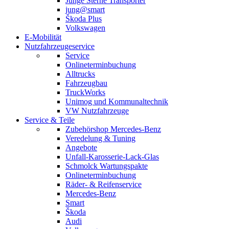
Junge Sterne Transporter
jung@smart
Škoda Plus
Volkswagen
E-Mobilität
Nutzfahrzeugeservice
Service
Onlineterminbuchung
Alltrucks
Fahrzeugbau
TruckWorks
Unimog und Kommunaltechnik
VW Nutzfahrzeuge
Service & Teile
Zubehörshop Mercedes-Benz
Veredelung & Tuning
Angebote
Unfall-Karosserie-Lack-Glas
Schmolck Wartungspakte
Onlineterminbuchung
Räder- & Reifenservice
Mercedes-Benz
Smart
Škoda
Audi