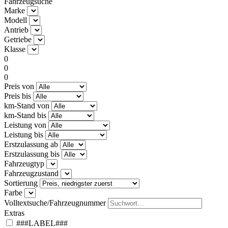
Fahrzeugsuche
Marke
Modell
Antrieb
Getriebe
Klasse
0
0
0
Preis von
Preis bis
km-Stand von
km-Stand bis
Leistung von
Leistung bis
Erstzulassung ab
Erstzulassung bis
Fahrzeugtyp
Fahrzeugzustand
Sortierung
Farbe
Volltextsuche/Fahrzeugnummer
Extras
###LABEL###