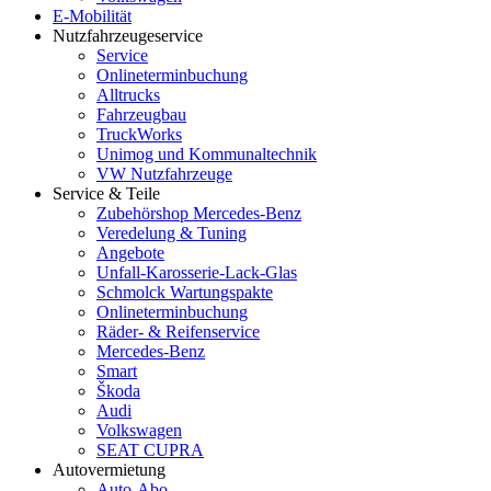
E-Mobilität
Nutzfahrzeugeservice
Service
Onlineterminbuchung
Alltrucks
Fahrzeugbau
TruckWorks
Unimog und Kommunaltechnik
VW Nutzfahrzeuge
Service & Teile
Zubehörshop Mercedes-Benz
Veredelung & Tuning
Angebote
Unfall-Karosserie-Lack-Glas
Schmolck Wartungspakte
Onlineterminbuchung
Räder- & Reifenservice
Mercedes-Benz
Smart
Škoda
Audi
Volkswagen
SEAT CUPRA
Autovermietung
Auto-Abo