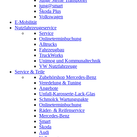
Junge Sterne Transporter
jung@smart
Škoda Plus
Volkswagen
E-Mobilität
Nutzfahrzeugeservice
Service
Onlineterminbuchung
Alltrucks
Fahrzeugbau
TruckWorks
Unimog und Kommunaltechnik
VW Nutzfahrzeuge
Service & Teile
Zubehörshop Mercedes-Benz
Veredelung & Tuning
Angebote
Unfall-Karosserie-Lack-Glas
Schmolck Wartungspakte
Onlineterminbuchung
Räder- & Reifenservice
Mercedes-Benz
Smart
Škoda
Audi