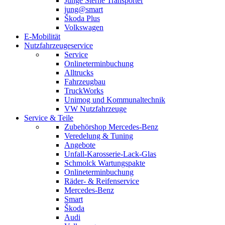
Junge Sterne Transporter
jung@smart
Škoda Plus
Volkswagen
E-Mobilität
Nutzfahrzeugeservice
Service
Onlineterminbuchung
Alltrucks
Fahrzeugbau
TruckWorks
Unimog und Kommunaltechnik
VW Nutzfahrzeuge
Service & Teile
Zubehörshop Mercedes-Benz
Veredelung & Tuning
Angebote
Unfall-Karosserie-Lack-Glas
Schmolck Wartungspakte
Onlineterminbuchung
Räder- & Reifenservice
Mercedes-Benz
Smart
Škoda
Audi