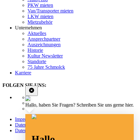
PKW mieten
Van/Transporter mieten
LKW mieten
Mietzubehör
Unternehmen
Aktuelles
Ansprechpartner
Auszeichnungen
Historie
Kultur Newsletter
Standorte
75 Jahre Schmolck
Karriere
FOLGEN SIE UNS:
Hallo, haben Sie Fragen? Schreiben Sie uns gerne hier.
Impressum
Datenschutz
Datenschutz Social Media
Hallo