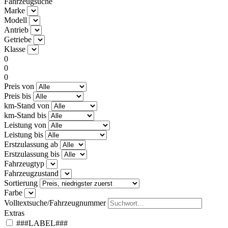
Fahrzeugsuche
Marke
Modell
Antrieb
Getriebe
Klasse
0
0
0
Preis von
Preis bis
km-Stand von
km-Stand bis
Leistung von
Leistung bis
Erstzulassung ab
Erstzulassung bis
Fahrzeugtyp
Fahrzeugzustand
Sortierung
Farbe
Volltextsuche/Fahrzeugnummer
Extras
###LABEL###