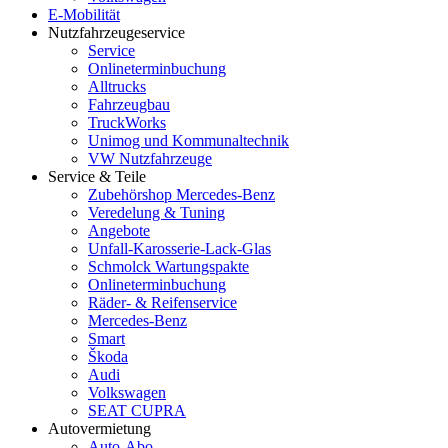
E-Mobilität
Nutzfahrzeugeservice
Service
Onlineterminbuchung
Alltrucks
Fahrzeugbau
TruckWorks
Unimog und Kommunaltechnik
VW Nutzfahrzeuge
Service & Teile
Zubehörshop Mercedes-Benz
Veredelung & Tuning
Angebote
Unfall-Karosserie-Lack-Glas
Schmolck Wartungspakte
Onlineterminbuchung
Räder- & Reifenservice
Mercedes-Benz
Smart
Škoda
Audi
Volkswagen
SEAT CUPRA
Autovermietung
Auto-Abo