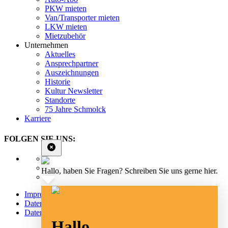
PKW mieten
Van/Transporter mieten
LKW mieten
Mietzubehör
Unternehmen
Aktuelles
Ansprechpartner
Auszeichnungen
Historie
Kultur Newsletter
Standorte
75 Jahre Schmolck
Karriere
FOLGEN SIE UNS:
Hallo, haben Sie Fragen? Schreiben Sie uns gerne hier.
Impressum
Datenschutz
Datenschutz Social Media
Hallo