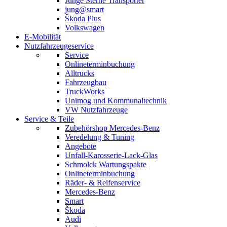
Junge Sterne Transporter
jung@smart
Škoda Plus
Volkswagen
E-Mobilität
Nutzfahrzeugeservice
Service
Onlineterminbuchung
Alltrucks
Fahrzeugbau
TruckWorks
Unimog und Kommunaltechnik
VW Nutzfahrzeuge
Service & Teile
Zubehörshop Mercedes-Benz
Veredelung & Tuning
Angebote
Unfall-Karosserie-Lack-Glas
Schmolck Wartungspakte
Onlineterminbuchung
Räder- & Reifenservice
Mercedes-Benz
Smart
Škoda
Audi