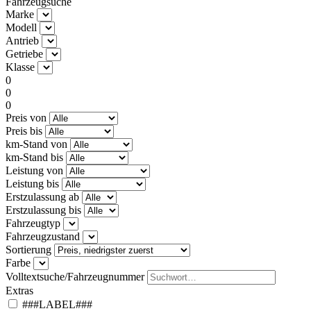
Fahrzeugsuche
Marke
Modell
Antrieb
Getriebe
Klasse
0
0
0
Preis von
Preis bis
km-Stand von
km-Stand bis
Leistung von
Leistung bis
Erstzulassung ab
Erstzulassung bis
Fahrzeugtyp
Fahrzeugzustand
Sortierung
Farbe
Volltextsuche/Fahrzeugnummer
Extras
###LABEL###