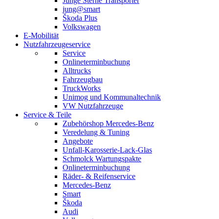
Junge Sterne Transporter
jung@smart
Škoda Plus
Volkswagen
E-Mobilität
Nutzfahrzeugeservice
Service
Onlineterminbuchung
Alltrucks
Fahrzeugbau
TruckWorks
Unimog und Kommunaltechnik
VW Nutzfahrzeuge
Service & Teile
Zubehörshop Mercedes-Benz
Veredelung & Tuning
Angebote
Unfall-Karosserie-Lack-Glas
Schmolck Wartungspakte
Onlineterminbuchung
Räder- & Reifenservice
Mercedes-Benz
Smart
Škoda
Audi