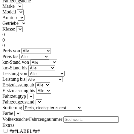
Fahrzeugsuche
Marke
Modell
Antrieb
Getriebe
Klasse
0
0
0
Preis von
Preis bis
km-Stand von
km-Stand bis
Leistung von
Leistung bis
Erstzulassung ab
Erstzulassung bis
Fahrzeugtyp
Fahrzeugzustand
Sortierung
Farbe
Volltextsuche/Fahrzeugnummer
Extras
###LABEL###