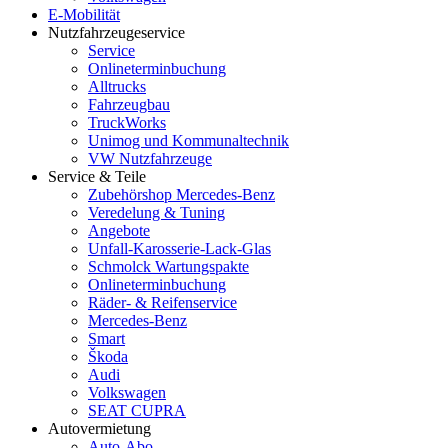
E-Mobilität
Nutzfahrzeugeservice
Service
Onlineterminbuchung
Alltrucks
Fahrzeugbau
TruckWorks
Unimog und Kommunaltechnik
VW Nutzfahrzeuge
Service & Teile
Zubehörshop Mercedes-Benz
Veredelung & Tuning
Angebote
Unfall-Karosserie-Lack-Glas
Schmolck Wartungspakte
Onlineterminbuchung
Räder- & Reifenservice
Mercedes-Benz
Smart
Škoda
Audi
Volkswagen
SEAT CUPRA
Autovermietung
Auto-Abo