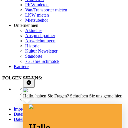
PKW mieten
Van/Transporter mieten
LKW mieten
Mietzubehör
Unternehmen
Aktuelles
Ansprechpartner
Auszeichnungen
Historie
Kultur Newsletter
Standorte
75 Jahre Schmolck
Karriere
FOLGEN SIE UNS:
Hallo, haben Sie Fragen? Schreiben Sie uns gerne hier.
Impressum
Datenschutz
Datenschutz Social Media
Hallo