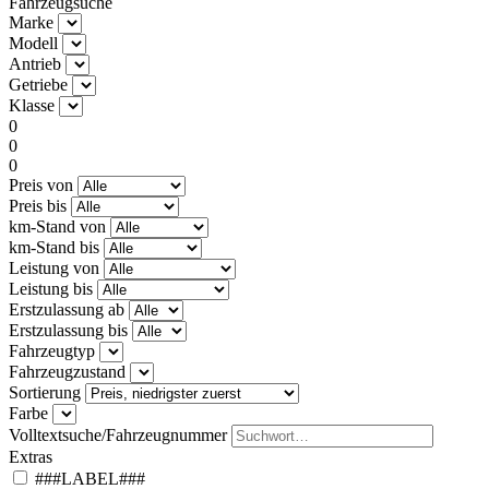
Fahrzeugsuche
Marke
Modell
Antrieb
Getriebe
Klasse
0
0
0
Preis von
Preis bis
km-Stand von
km-Stand bis
Leistung von
Leistung bis
Erstzulassung ab
Erstzulassung bis
Fahrzeugtyp
Fahrzeugzustand
Sortierung
Farbe
Volltextsuche/Fahrzeugnummer
Extras
###LABEL###