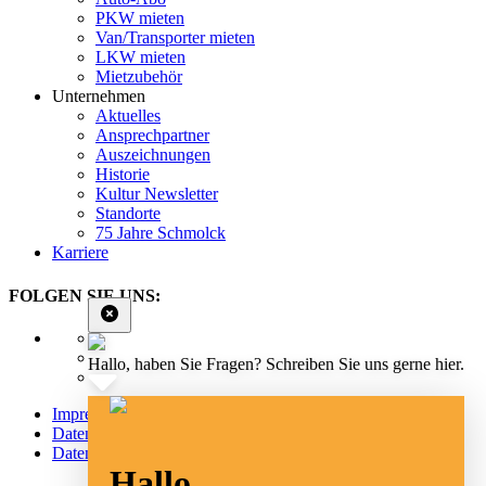
PKW mieten
Van/Transporter mieten
LKW mieten
Mietzubehör
Unternehmen
Aktuelles
Ansprechpartner
Auszeichnungen
Historie
Kultur Newsletter
Standorte
75 Jahre Schmolck
Karriere
FOLGEN SIE UNS:
Hallo, haben Sie Fragen? Schreiben Sie uns gerne hier.
Impressum
Datenschutz
Datenschutz Social Media
Hallo