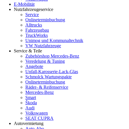
E-Mobilität
Nutzfahrzeugeservice
Service
Onlineterminbuchung
Alltrucks
Fahrzeugbau
TruckWorks
Unimog und Kommunaltechnik
VW Nutzfahrzeuge
Service & Teile
Zubehörshop Mercedes-Benz
Veredelung & Tuning
Angebote
Unfall-Karosserie-Lack-Glas
Schmolck Wartungspakte
Onlineterminbuchung
Räder- & Reifenservice
Mercedes-Benz
Smart
Škoda
Audi
Volkswagen
SEAT CUPRA
Autovermietung
Auto-Abo