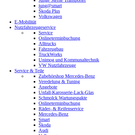
Junge Sterne Transporter
jung@smart
Škoda Plus
Volkswagen
E-Mobilität
Nutzfahrzeugeservice
Service
Onlineterminbuchung
Alltrucks
Fahrzeugbau
TruckWorks
Unimog und Kommunaltechnik
VW Nutzfahrzeuge
Service & Teile
Zubehörshop Mercedes-Benz
Veredelung & Tuning
Angebote
Unfall-Karosserie-Lack-Glas
Schmolck Wartungspakte
Onlineterminbuchung
Räder- & Reifenservice
Mercedes-Benz
Smart
Škoda
Audi