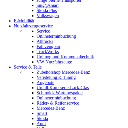
Junge Sterne Transporter
jung@smart
Škoda Plus
Volkswagen
E-Mobilität
Nutzfahrzeugeservice
Service
Onlineterminbuchung
Alltrucks
Fahrzeugbau
TruckWorks
Unimog und Kommunaltechnik
VW Nutzfahrzeuge
Service & Teile
Zubehörshop Mercedes-Benz
Veredelung & Tuning
Angebote
Unfall-Karosserie-Lack-Glas
Schmolck Wartungspakte
Onlineterminbuchung
Räder- & Reifenservice
Mercedes-Benz
Smart
Škoda
Audi