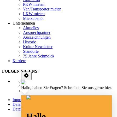
PKW mieten
Van/Transporter mieten
LKW mieten
Mietzubehör
Unternehmen
Aktuelles
Ansprechpartner
Auszeichnungen
Historie
Kultur Newsletter
Standorte
75 Jahre Schmolck
Karriere
FOLGEN SIE UNS:
Hallo, haben Sie Fragen? Schreiben Sie uns gerne hier.
Impressum
Datenschutz
Datenschutz Social Media
Hallo