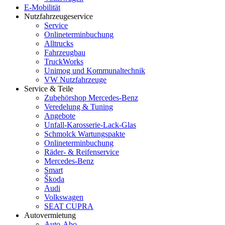
E-Mobilität
Nutzfahrzeugeservice
Service
Onlineterminbuchung
Alltrucks
Fahrzeugbau
TruckWorks
Unimog und Kommunaltechnik
VW Nutzfahrzeuge
Service & Teile
Zubehörshop Mercedes-Benz
Veredelung & Tuning
Angebote
Unfall-Karosserie-Lack-Glas
Schmolck Wartungspakte
Onlineterminbuchung
Räder- & Reifenservice
Mercedes-Benz
Smart
Škoda
Audi
Volkswagen
SEAT CUPRA
Autovermietung
Auto-Abo