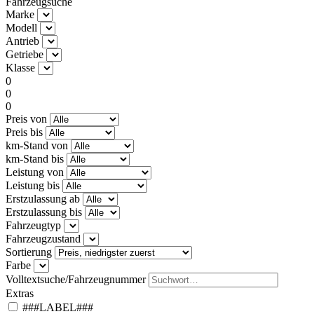
Fahrzeugsuche
Marke
Modell
Antrieb
Getriebe
Klasse
0
0
0
Preis von
Preis bis
km-Stand von
km-Stand bis
Leistung von
Leistung bis
Erstzulassung ab
Erstzulassung bis
Fahrzeugtyp
Fahrzeugzustand
Sortierung
Farbe
Volltextsuche/Fahrzeugnummer
Extras
###LABEL###