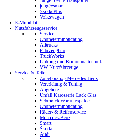
Junge Sterne Transporter
jung@smart
Škoda Plus
Volkswagen
E-Mobilität
Nutzfahrzeugeservice
Service
Onlineterminbuchung
Alltrucks
Fahrzeugbau
TruckWorks
Unimog und Kommunaltechnik
VW Nutzfahrzeuge
Service & Teile
Zubehörshop Mercedes-Benz
Veredelung & Tuning
Angebote
Unfall-Karosserie-Lack-Glas
Schmolck Wartungspakte
Onlineterminbuchung
Räder- & Reifenservice
Mercedes-Benz
Smart
Škoda
Audi