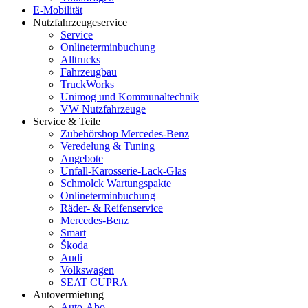
E-Mobilität
Nutzfahrzeugeservice
Service
Onlineterminbuchung
Alltrucks
Fahrzeugbau
TruckWorks
Unimog und Kommunaltechnik
VW Nutzfahrzeuge
Service & Teile
Zubehörshop Mercedes-Benz
Veredelung & Tuning
Angebote
Unfall-Karosserie-Lack-Glas
Schmolck Wartungspakte
Onlineterminbuchung
Räder- & Reifenservice
Mercedes-Benz
Smart
Škoda
Audi
Volkswagen
SEAT CUPRA
Autovermietung
Auto-Abo