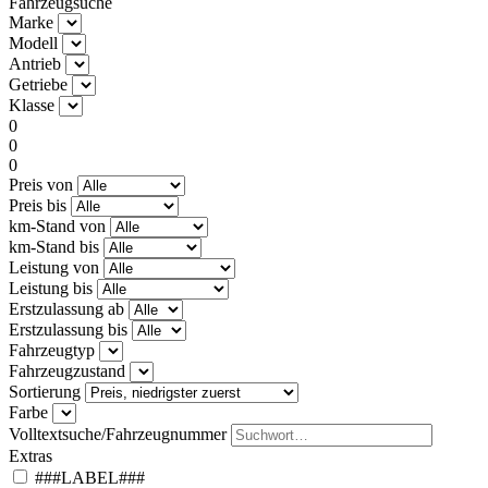
Fahrzeugsuche
Marke
Modell
Antrieb
Getriebe
Klasse
0
0
0
Preis von
Preis bis
km-Stand von
km-Stand bis
Leistung von
Leistung bis
Erstzulassung ab
Erstzulassung bis
Fahrzeugtyp
Fahrzeugzustand
Sortierung
Farbe
Volltextsuche/Fahrzeugnummer
Extras
###LABEL###