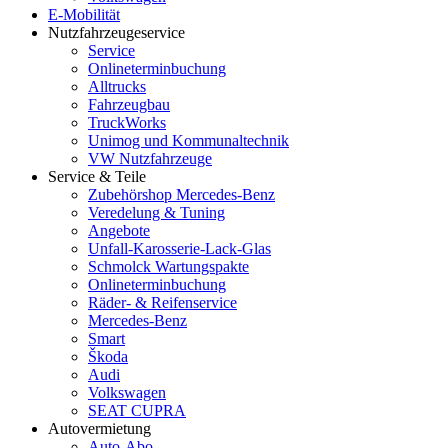
E-Mobilität
Nutzfahrzeugeservice
Service
Onlineterminbuchung
Alltrucks
Fahrzeugbau
TruckWorks
Unimog und Kommunaltechnik
VW Nutzfahrzeuge
Service & Teile
Zubehörshop Mercedes-Benz
Veredelung & Tuning
Angebote
Unfall-Karosserie-Lack-Glas
Schmolck Wartungspakte
Onlineterminbuchung
Räder- & Reifenservice
Mercedes-Benz
Smart
Škoda
Audi
Volkswagen
SEAT CUPRA
Autovermietung
Auto-Abo