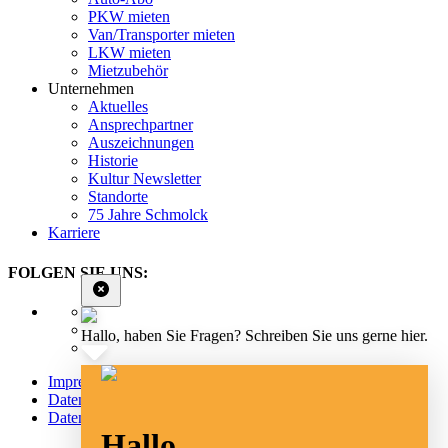
PKW mieten
Van/Transporter mieten
LKW mieten
Mietzubehör
Unternehmen
Aktuelles
Ansprechpartner
Auszeichnungen
Historie
Kultur Newsletter
Standorte
75 Jahre Schmolck
Karriere
FOLGEN SIE UNS:
Hallo, haben Sie Fragen? Schreiben Sie uns gerne hier.
Impressum
Datenschutz
Datenschutz Social Media
Hallo