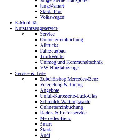
Junge Sterne Transporter
jung@smart
Škoda Plus
Volkswagen
E-Mobilität
Nutzfahrzeugeservice
Service
Onlineterminbuchung
Alltrucks
Fahrzeugbau
TruckWorks
Unimog und Kommunaltechnik
VW Nutzfahrzeuge
Service & Teile
Zubehörshop Mercedes-Benz
Veredelung & Tuning
Angebote
Unfall-Karosserie-Lack-Glas
Schmolck Wartungspakte
Onlineterminbuchung
Räder- & Reifenservice
Mercedes-Benz
Smart
Škoda
Audi