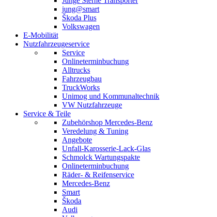
Junge Sterne Transporter
jung@smart
Škoda Plus
Volkswagen
E-Mobilität
Nutzfahrzeugeservice
Service
Onlineterminbuchung
Alltrucks
Fahrzeugbau
TruckWorks
Unimog und Kommunaltechnik
VW Nutzfahrzeuge
Service & Teile
Zubehörshop Mercedes-Benz
Veredelung & Tuning
Angebote
Unfall-Karosserie-Lack-Glas
Schmolck Wartungspakte
Onlineterminbuchung
Räder- & Reifenservice
Mercedes-Benz
Smart
Škoda
Audi