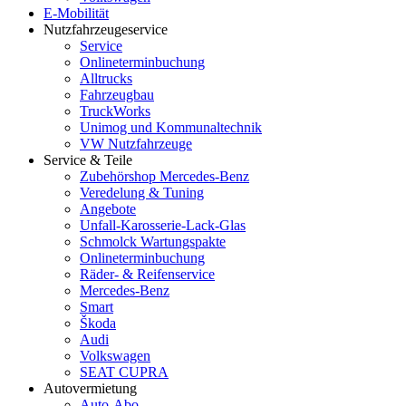
E-Mobilität
Nutzfahrzeugeservice
Service
Onlineterminbuchung
Alltrucks
Fahrzeugbau
TruckWorks
Unimog und Kommunaltechnik
VW Nutzfahrzeuge
Service & Teile
Zubehörshop Mercedes-Benz
Veredelung & Tuning
Angebote
Unfall-Karosserie-Lack-Glas
Schmolck Wartungspakte
Onlineterminbuchung
Räder- & Reifenservice
Mercedes-Benz
Smart
Škoda
Audi
Volkswagen
SEAT CUPRA
Autovermietung
Auto-Abo