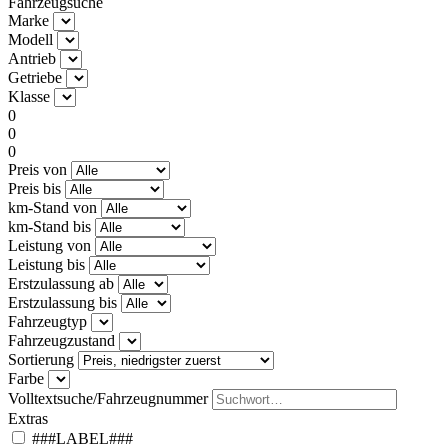
Fahrzeugsuche
Marke
Modell
Antrieb
Getriebe
Klasse
0
0
0
Preis von
Preis bis
km-Stand von
km-Stand bis
Leistung von
Leistung bis
Erstzulassung ab
Erstzulassung bis
Fahrzeugtyp
Fahrzeugzustand
Sortierung
Farbe
Volltextsuche/Fahrzeugnummer
Extras
###LABEL###