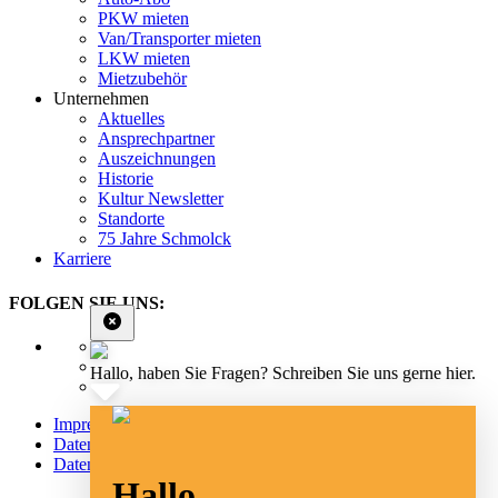
PKW mieten
Van/Transporter mieten
LKW mieten
Mietzubehör
Unternehmen
Aktuelles
Ansprechpartner
Auszeichnungen
Historie
Kultur Newsletter
Standorte
75 Jahre Schmolck
Karriere
FOLGEN SIE UNS:
Hallo, haben Sie Fragen? Schreiben Sie uns gerne hier.
Impressum
Datenschutz
Datenschutz Social Media
Hallo