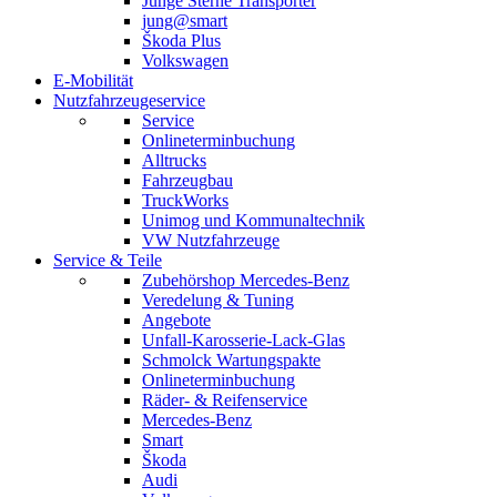
Junge Sterne Transporter
jung@smart
Škoda Plus
Volkswagen
E-Mobilität
Nutzfahrzeugeservice
Service
Onlineterminbuchung
Alltrucks
Fahrzeugbau
TruckWorks
Unimog und Kommunaltechnik
VW Nutzfahrzeuge
Service & Teile
Zubehörshop Mercedes-Benz
Veredelung & Tuning
Angebote
Unfall-Karosserie-Lack-Glas
Schmolck Wartungspakte
Onlineterminbuchung
Räder- & Reifenservice
Mercedes-Benz
Smart
Škoda
Audi