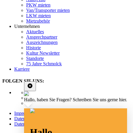
PKW mieten
Van/Transporter mieten
LKW mieten
Mietzubehör
Unternehmen
Aktuelles
Ansprechpartner
Auszeichnungen
Historie
Kultur Newsletter
Standorte
75 Jahre Schmolck
Karriere
FOLGEN SIE UNS:
Hallo, haben Sie Fragen? Schreiben Sie uns gerne hier.
Impressum
Datenschutz
Datenschutz Social Media
Hallo