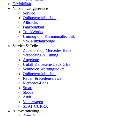
E-Mobilität
Nutzfahrzeugeservice
Service
Onlineterminbuchung
Alltrucks
Fahrzeugbau
TruckWorks
Unimog und Kommunaltechnik
VW Nutzfahrzeuge
Service & Teile
Zubehörshop Mercedes-Benz
Veredelung & Tuning
Angebote
Unfall-Karosserie-Lack-Glas
Schmolck Wartungspakte
Onlineterminbuchung
Räder- & Reifenservice
Mercedes-Benz
Smart
Škoda
Audi
Volkswagen
SEAT CUPRA
Autovermietung
Auto-Abo