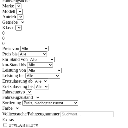
Fahrzeugsuche
Marke
Modell
Antrieb
Getriebe
Klasse
0
0
0
Preis von
Preis bis
km-Stand von
km-Stand bis
Leistung von
Leistung bis
Erstzulassung ab
Erstzulassung bis
Fahrzeugtyp
Fahrzeugzustand
Sortierung
Farbe
Volltextsuche/Fahrzeugnummer
Extras
###LABEL###