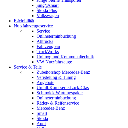
Junge Sterne Transporter
jung@smart
Škoda Plus
Volkswagen
E-Mobilität
Nutzfahrzeugeservice
Service
Onlineterminbuchung
Alltrucks
Fahrzeugbau
TruckWorks
Unimog und Kommunaltechnik
VW Nutzfahrzeuge
Service & Teile
Zubehörshop Mercedes-Benz
Veredelung & Tuning
Angebote
Unfall-Karosserie-Lack-Glas
Schmolck Wartungspakte
Onlineterminbuchung
Räder- & Reifenservice
Mercedes-Benz
Smart
Škoda
Audi