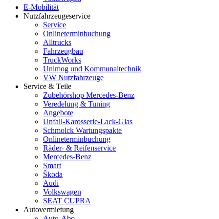
E-Mobilität
Nutzfahrzeugeservice
Service
Onlineterminbuchung
Alltrucks
Fahrzeugbau
TruckWorks
Unimog und Kommunaltechnik
VW Nutzfahrzeuge
Service & Teile
Zubehörshop Mercedes-Benz
Veredelung & Tuning
Angebote
Unfall-Karosserie-Lack-Glas
Schmolck Wartungspakte
Onlineterminbuchung
Räder- & Reifenservice
Mercedes-Benz
Smart
Škoda
Audi
Volkswagen
SEAT CUPRA
Autovermietung
Auto-Abo