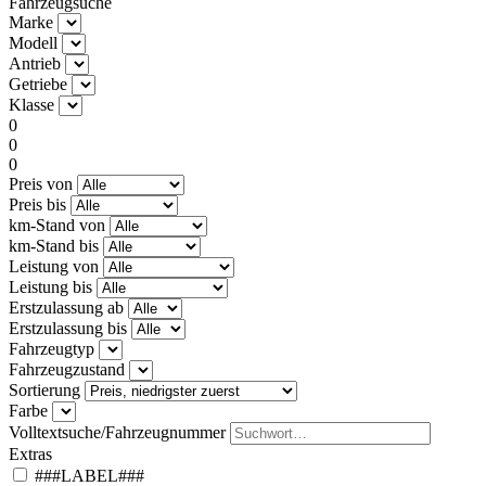
Fahrzeugsuche
Marke
Modell
Antrieb
Getriebe
Klasse
0
0
0
Preis von
Preis bis
km-Stand von
km-Stand bis
Leistung von
Leistung bis
Erstzulassung ab
Erstzulassung bis
Fahrzeugtyp
Fahrzeugzustand
Sortierung
Farbe
Volltextsuche/Fahrzeugnummer
Extras
###LABEL###