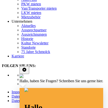
PKW mieten
Van/Transporter mieten
LKW mieten
Mietzubehör
Unternehmen
Aktuelles
Ansprechpartner
Auszeichnungen
Historie
Kultur Newsletter
Standorte
75 Jahre Schmolck
Karriere
FOLGEN SIE UNS:
Hallo, haben Sie Fragen? Schreiben Sie uns gerne hier.
Impressum
Datenschutz
Datenschutz Social Media
Hallo