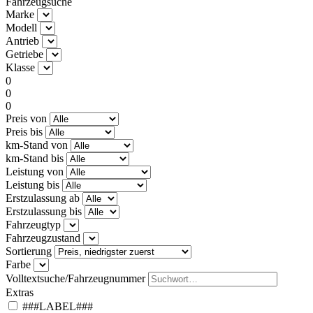
Fahrzeugsuche
Marke
Modell
Antrieb
Getriebe
Klasse
0
0
0
Preis von
Preis bis
km-Stand von
km-Stand bis
Leistung von
Leistung bis
Erstzulassung ab
Erstzulassung bis
Fahrzeugtyp
Fahrzeugzustand
Sortierung
Farbe
Volltextsuche/Fahrzeugnummer
Extras
###LABEL###