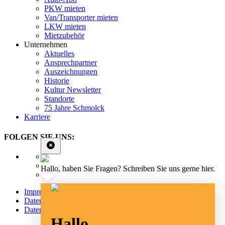
PKW mieten
Van/Transporter mieten
LKW mieten
Mietzubehör
Unternehmen
Aktuelles
Ansprechpartner
Auszeichnungen
Historie
Kultur Newsletter
Standorte
75 Jahre Schmolck
Karriere
FOLGEN SIE UNS:
Hallo, haben Sie Fragen? Schreiben Sie uns gerne hier.
Impressum
Datenschutz
Datenschutz Social Media
Hallo