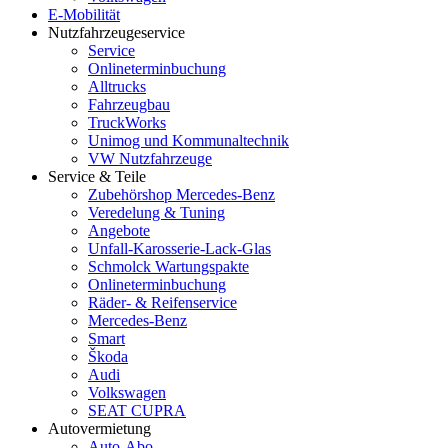
E-Mobilität
Nutzfahrzeugeservice
Service
Onlineterminbuchung
Alltrucks
Fahrzeugbau
TruckWorks
Unimog und Kommunaltechnik
VW Nutzfahrzeuge
Service & Teile
Zubehörshop Mercedes-Benz
Veredelung & Tuning
Angebote
Unfall-Karosserie-Lack-Glas
Schmolck Wartungspakte
Onlineterminbuchung
Räder- & Reifenservice
Mercedes-Benz
Smart
Škoda
Audi
Volkswagen
SEAT CUPRA
Autovermietung
Auto-Abo