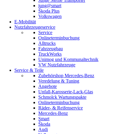
Junge Sterne Transporter
jung@smart
Škoda Plus
Volkswagen
E-Mobilität
Nutzfahrzeugeservice
Service
Onlineterminbuchung
Alltrucks
Fahrzeugbau
TruckWorks
Unimog und Kommunaltechnik
VW Nutzfahrzeuge
Service & Teile
Zubehörshop Mercedes-Benz
Veredelung & Tuning
Angebote
Unfall-Karosserie-Lack-Glas
Schmolck Wartungspakte
Onlineterminbuchung
Räder- & Reifenservice
Mercedes-Benz
Smart
Škoda
Audi