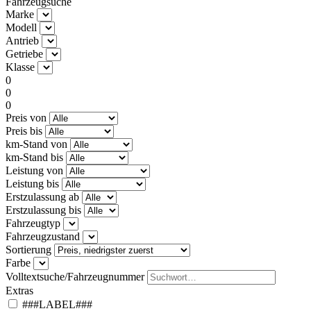
Fahrzeugsuche
Marke
Modell
Antrieb
Getriebe
Klasse
0
0
0
Preis von
Preis bis
km-Stand von
km-Stand bis
Leistung von
Leistung bis
Erstzulassung ab
Erstzulassung bis
Fahrzeugtyp
Fahrzeugzustand
Sortierung
Farbe
Volltextsuche/Fahrzeugnummer
Extras
###LABEL###