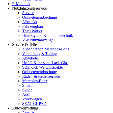
E-Mobilität
Nutzfahrzeugeservice
Service
Onlineterminbuchung
Alltrucks
Fahrzeugbau
TruckWorks
Unimog und Kommunaltechnik
VW Nutzfahrzeuge
Service & Teile
Zubehörshop Mercedes-Benz
Veredelung & Tuning
Angebote
Unfall-Karosserie-Lack-Glas
Schmolck Wartungspakte
Onlineterminbuchung
Räder- & Reifenservice
Mercedes-Benz
Smart
Škoda
Audi
Volkswagen
SEAT CUPRA
Autovermietung
Auto-Abo