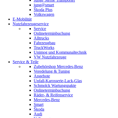
Junge Sterne Transporter
jung@smart
Škoda Plus
Volkswagen
E-Mobilität
Nutzfahrzeugeservice
Service
Onlineterminbuchung
Alltrucks
Fahrzeugbau
TruckWorks
Unimog und Kommunaltechnik
VW Nutzfahrzeuge
Service & Teile
Zubehörshop Mercedes-Benz
Veredelung & Tuning
Angebote
Unfall-Karosserie-Lack-Glas
Schmolck Wartungspakte
Onlineterminbuchung
Räder- & Reifenservice
Mercedes-Benz
Smart
Škoda
Audi