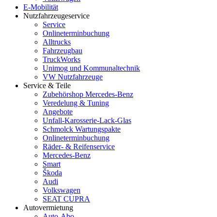
E-Mobilität
Nutzfahrzeugeservice
Service
Onlineterminbuchung
Alltrucks
Fahrzeugbau
TruckWorks
Unimog und Kommunaltechnik
VW Nutzfahrzeuge
Service & Teile
Zubehörshop Mercedes-Benz
Veredelung & Tuning
Angebote
Unfall-Karosserie-Lack-Glas
Schmolck Wartungspakte
Onlineterminbuchung
Räder- & Reifenservice
Mercedes-Benz
Smart
Škoda
Audi
Volkswagen
SEAT CUPRA
Autovermietung
Auto-Abo