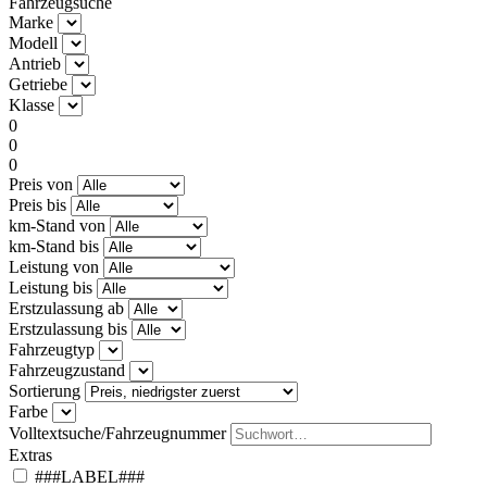
Fahrzeugsuche
Marke
Modell
Antrieb
Getriebe
Klasse
0
0
0
Preis von
Preis bis
km-Stand von
km-Stand bis
Leistung von
Leistung bis
Erstzulassung ab
Erstzulassung bis
Fahrzeugtyp
Fahrzeugzustand
Sortierung
Farbe
Volltextsuche/Fahrzeugnummer
Extras
###LABEL###