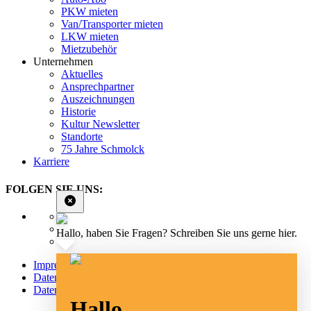
PKW mieten
Van/Transporter mieten
LKW mieten
Mietzubehör
Unternehmen
Aktuelles
Ansprechpartner
Auszeichnungen
Historie
Kultur Newsletter
Standorte
75 Jahre Schmolck
Karriere
FOLGEN SIE UNS:
Hallo, haben Sie Fragen? Schreiben Sie uns gerne hier.
Impressum
Datenschutz
Datenschutz Social Media
Hallo