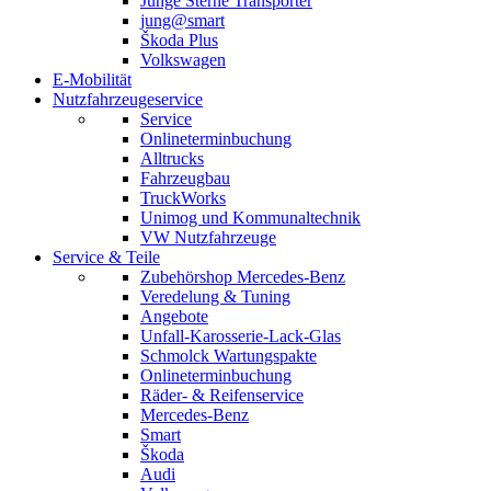
Junge Sterne Transporter
jung@smart
Škoda Plus
Volkswagen
E-Mobilität
Nutzfahrzeugeservice
Service
Onlineterminbuchung
Alltrucks
Fahrzeugbau
TruckWorks
Unimog und Kommunaltechnik
VW Nutzfahrzeuge
Service & Teile
Zubehörshop Mercedes-Benz
Veredelung & Tuning
Angebote
Unfall-Karosserie-Lack-Glas
Schmolck Wartungspakte
Onlineterminbuchung
Räder- & Reifenservice
Mercedes-Benz
Smart
Škoda
Audi