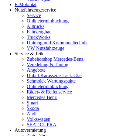
E-Mobilität
Nutzfahrzeugeservice
Service
Onlineterminbuchung
Alltrucks
Fahrzeugbau
TruckWorks
Unimog und Kommunaltechnik
VW Nutzfahrzeuge
Service & Teile
Zubehörshop Mercedes-Benz
Veredelung & Tuning
Angebote
Unfall-Karosserie-Lack-Glas
Schmolck Wartungspakte
Onlineterminbuchung
Räder- & Reifenservice
Mercedes-Benz
Smart
Škoda
Audi
Volkswagen
SEAT CUPRA
Autovermietung
Auto-Abo