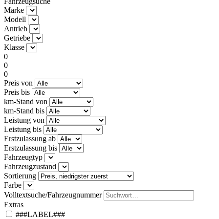
Fahrzeugsuche
Marke
Modell
Antrieb
Getriebe
Klasse
0
0
0
Preis von
Preis bis
km-Stand von
km-Stand bis
Leistung von
Leistung bis
Erstzulassung ab
Erstzulassung bis
Fahrzeugtyp
Fahrzeugzustand
Sortierung
Farbe
Volltextsuche/Fahrzeugnummer
Extras
###LABEL###