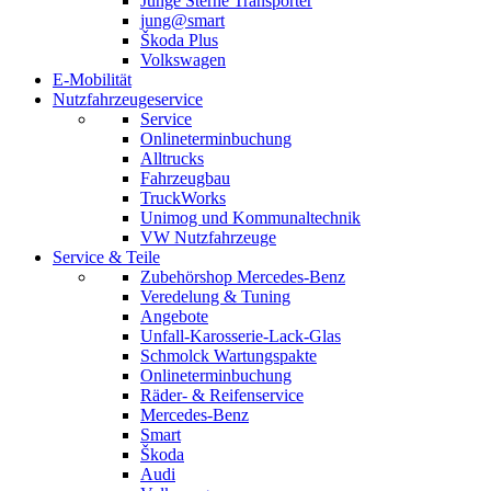
Junge Sterne Transporter
jung@smart
Škoda Plus
Volkswagen
E-Mobilität
Nutzfahrzeugeservice
Service
Onlineterminbuchung
Alltrucks
Fahrzeugbau
TruckWorks
Unimog und Kommunaltechnik
VW Nutzfahrzeuge
Service & Teile
Zubehörshop Mercedes-Benz
Veredelung & Tuning
Angebote
Unfall-Karosserie-Lack-Glas
Schmolck Wartungspakte
Onlineterminbuchung
Räder- & Reifenservice
Mercedes-Benz
Smart
Škoda
Audi