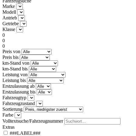
Fahrzeugsuche
Marke
Modell
Antrieb
Getriebe
Klasse
0
0
0
Preis von
Preis bis
km-Stand von
km-Stand bis
Leistung von
Leistung bis
Erstzulassung ab
Erstzulassung bis
Fahrzeugtyp
Fahrzeugzustand
Sortierung
Farbe
Volltextsuche/Fahrzeugnummer
Extras
###LABEL###