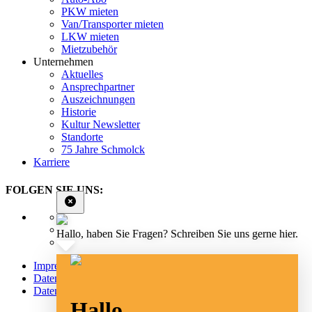
PKW mieten
Van/Transporter mieten
LKW mieten
Mietzubehör
Unternehmen
Aktuelles
Ansprechpartner
Auszeichnungen
Historie
Kultur Newsletter
Standorte
75 Jahre Schmolck
Karriere
FOLGEN SIE UNS:
Hallo, haben Sie Fragen? Schreiben Sie uns gerne hier.
Impressum
Datenschutz
Datenschutz Social Media
Hallo