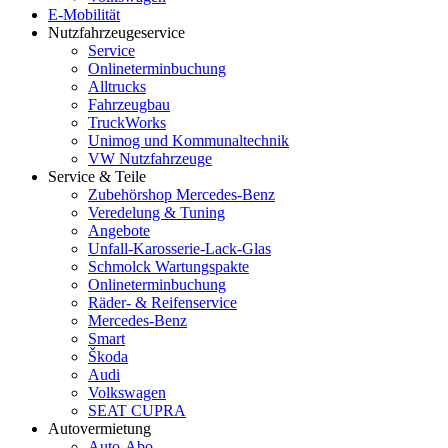
E-Mobilität
Nutzfahrzeugeservice
Service
Onlineterminbuchung
Alltrucks
Fahrzeugbau
TruckWorks
Unimog und Kommunaltechnik
VW Nutzfahrzeuge
Service & Teile
Zubehörshop Mercedes-Benz
Veredelung & Tuning
Angebote
Unfall-Karosserie-Lack-Glas
Schmolck Wartungspakte
Onlineterminbuchung
Räder- & Reifenservice
Mercedes-Benz
Smart
Škoda
Audi
Volkswagen
SEAT CUPRA
Autovermietung
Auto-Abo