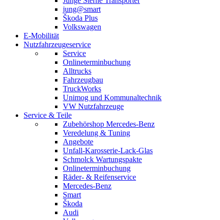
Junge Sterne Transporter
jung@smart
Škoda Plus
Volkswagen
E-Mobilität
Nutzfahrzeugeservice
Service
Onlineterminbuchung
Alltrucks
Fahrzeugbau
TruckWorks
Unimog und Kommunaltechnik
VW Nutzfahrzeuge
Service & Teile
Zubehörshop Mercedes-Benz
Veredelung & Tuning
Angebote
Unfall-Karosserie-Lack-Glas
Schmolck Wartungspakte
Onlineterminbuchung
Räder- & Reifenservice
Mercedes-Benz
Smart
Škoda
Audi