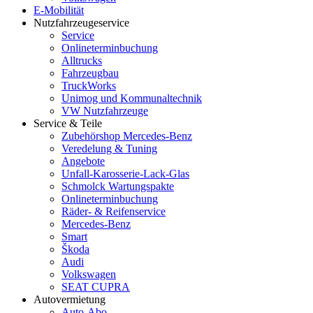
E-Mobilität
Nutzfahrzeugeservice
Service
Onlineterminbuchung
Alltrucks
Fahrzeugbau
TruckWorks
Unimog und Kommunaltechnik
VW Nutzfahrzeuge
Service & Teile
Zubehörshop Mercedes-Benz
Veredelung & Tuning
Angebote
Unfall-Karosserie-Lack-Glas
Schmolck Wartungspakte
Onlineterminbuchung
Räder- & Reifenservice
Mercedes-Benz
Smart
Škoda
Audi
Volkswagen
SEAT CUPRA
Autovermietung
Auto-Abo