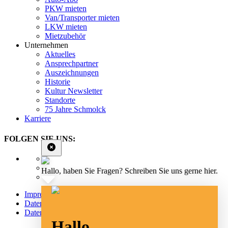
PKW mieten
Van/Transporter mieten
LKW mieten
Mietzubehör
Unternehmen
Aktuelles
Ansprechpartner
Auszeichnungen
Historie
Kultur Newsletter
Standorte
75 Jahre Schmolck
Karriere
FOLGEN SIE UNS:
Hallo, haben Sie Fragen? Schreiben Sie uns gerne hier.
Impressum
Datenschutz
Datenschutz Social Media
Hallo