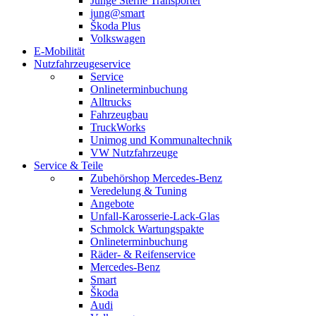
Junge Sterne Transporter
jung@smart
Škoda Plus
Volkswagen
E-Mobilität
Nutzfahrzeugeservice
Service
Onlineterminbuchung
Alltrucks
Fahrzeugbau
TruckWorks
Unimog und Kommunaltechnik
VW Nutzfahrzeuge
Service & Teile
Zubehörshop Mercedes-Benz
Veredelung & Tuning
Angebote
Unfall-Karosserie-Lack-Glas
Schmolck Wartungspakte
Onlineterminbuchung
Räder- & Reifenservice
Mercedes-Benz
Smart
Škoda
Audi