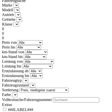
Fahrzeugsuche
Marke
Modell
Antrieb
Getriebe
Klasse
0
0
0
Preis von
Preis bis
km-Stand von
km-Stand bis
Leistung von
Leistung bis
Erstzulassung ab
Erstzulassung bis
Fahrzeugtyp
Fahrzeugzustand
Sortierung
Farbe
Volltextsuche/Fahrzeugnummer
Extras
###LABEL###