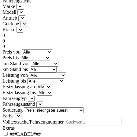
Fahrzeugsuche
Marke
Modell
Antrieb
Getriebe
Klasse
0
0
0
Preis von
Preis bis
km-Stand von
km-Stand bis
Leistung von
Leistung bis
Erstzulassung ab
Erstzulassung bis
Fahrzeugtyp
Fahrzeugzustand
Sortierung
Farbe
Volltextsuche/Fahrzeugnummer
Extras
###LABEL###