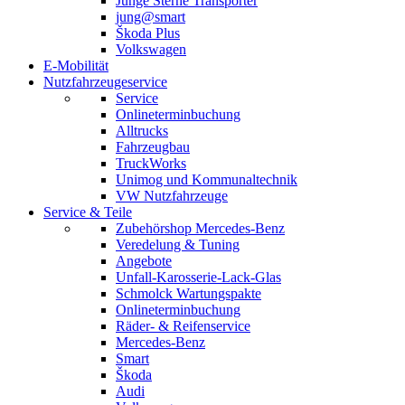
Junge Sterne Transporter
jung@smart
Škoda Plus
Volkswagen
E-Mobilität
Nutzfahrzeugeservice
Service
Onlineterminbuchung
Alltrucks
Fahrzeugbau
TruckWorks
Unimog und Kommunaltechnik
VW Nutzfahrzeuge
Service & Teile
Zubehörshop Mercedes-Benz
Veredelung & Tuning
Angebote
Unfall-Karosserie-Lack-Glas
Schmolck Wartungspakte
Onlineterminbuchung
Räder- & Reifenservice
Mercedes-Benz
Smart
Škoda
Audi