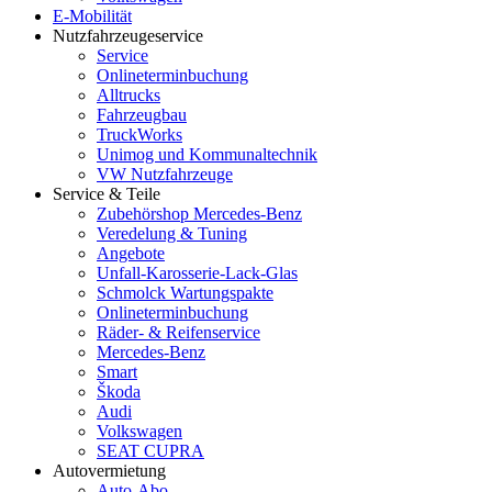
E-Mobilität
Nutzfahrzeugeservice
Service
Onlineterminbuchung
Alltrucks
Fahrzeugbau
TruckWorks
Unimog und Kommunaltechnik
VW Nutzfahrzeuge
Service & Teile
Zubehörshop Mercedes-Benz
Veredelung & Tuning
Angebote
Unfall-Karosserie-Lack-Glas
Schmolck Wartungspakte
Onlineterminbuchung
Räder- & Reifenservice
Mercedes-Benz
Smart
Škoda
Audi
Volkswagen
SEAT CUPRA
Autovermietung
Auto-Abo