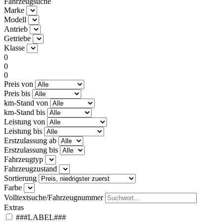
Fahrzeugsuche
Marke
Modell
Antrieb
Getriebe
Klasse
0
0
0
Preis von
Preis bis
km-Stand von
km-Stand bis
Leistung von
Leistung bis
Erstzulassung ab
Erstzulassung bis
Fahrzeugtyp
Fahrzeugzustand
Sortierung
Farbe
Volltextsuche/Fahrzeugnummer
Extras
###LABEL###