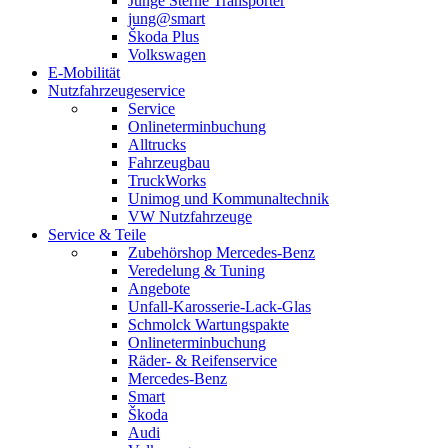
Junge Sterne Transporter
jung@smart
Škoda Plus
Volkswagen
E-Mobilität
Nutzfahrzeugeservice
Service
Onlineterminbuchung
Alltrucks
Fahrzeugbau
TruckWorks
Unimog und Kommunaltechnik
VW Nutzfahrzeuge
Service & Teile
Zubehörshop Mercedes-Benz
Veredelung & Tuning
Angebote
Unfall-Karosserie-Lack-Glas
Schmolck Wartungspakte
Onlineterminbuchung
Räder- & Reifenservice
Mercedes-Benz
Smart
Škoda
Audi