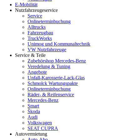
E-Mobilität
Nutzfahrzeugeservice
Service
Onlineterminbuchung
Alltrucks
Fahrzeugbau
TruckWorks
Unimog und Kommunaltechnik
VW Nutzfahrzeuge
Service & Teile
Zubehörshop Mercedes-Benz
Veredelung & Tuning
Angebote
Unfall-Karosserie-Lack-Glas
Schmolck Wartungspakte
Onlineterminbuchung
Räder- & Reifenservice
Mercedes-Benz
Smart
Škoda
Audi
Volkswagen
SEAT CUPRA
Autovermietung
Auto-Abo