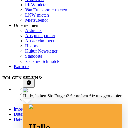
PKW mieten
Van/Transporter mieten
LKW mieten
Mietzubehör
Unternehmen
Aktuelles
Ansprechpartner
Auszeichnungen
Historie
Kultur Newsletter
Standorte
75 Jahre Schmolck
Karriere
FOLGEN SIE UNS:
Hallo, haben Sie Fragen? Schreiben Sie uns gerne hier.
Impressum
Datenschutz
Datenschutz Social Media
Hallo