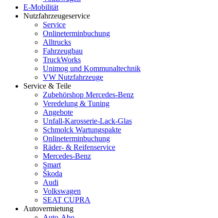
E-Mobilität
Nutzfahrzeugeservice
Service
Onlineterminbuchung
Alltrucks
Fahrzeugbau
TruckWorks
Unimog und Kommunaltechnik
VW Nutzfahrzeuge
Service & Teile
Zubehörshop Mercedes-Benz
Veredelung & Tuning
Angebote
Unfall-Karosserie-Lack-Glas
Schmolck Wartungspakte
Onlineterminbuchung
Räder- & Reifenservice
Mercedes-Benz
Smart
Škoda
Audi
Volkswagen
SEAT CUPRA
Autovermietung
Auto-Abo