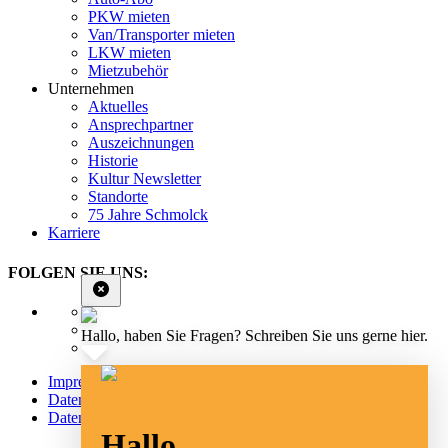
PKW mieten
Van/Transporter mieten
LKW mieten
Mietzubehör
Unternehmen
Aktuelles
Ansprechpartner
Auszeichnungen
Historie
Kultur Newsletter
Standorte
75 Jahre Schmolck
Karriere
FOLGEN SIE UNS:
Hallo, haben Sie Fragen? Schreiben Sie uns gerne hier.
Impressum
Datenschutz
Datenschutz Social Media
Hallo