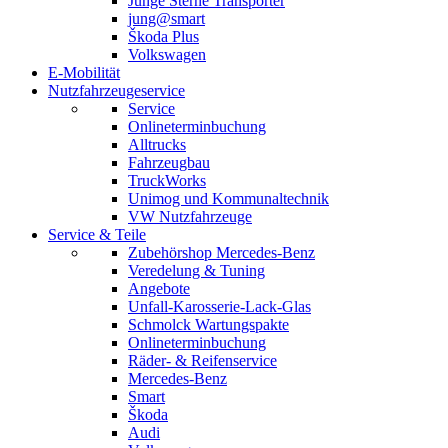
Junge Sterne Transporter
jung@smart
Škoda Plus
Volkswagen
E-Mobilität
Nutzfahrzeugeservice
Service
Onlineterminbuchung
Alltrucks
Fahrzeugbau
TruckWorks
Unimog und Kommunaltechnik
VW Nutzfahrzeuge
Service & Teile
Zubehörshop Mercedes-Benz
Veredelung & Tuning
Angebote
Unfall-Karosserie-Lack-Glas
Schmolck Wartungspakte
Onlineterminbuchung
Räder- & Reifenservice
Mercedes-Benz
Smart
Škoda
Audi