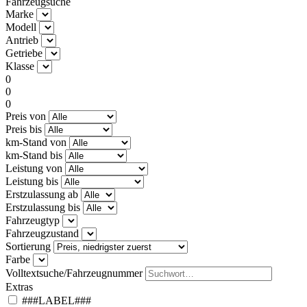
Fahrzeugsuche
Marke
Modell
Antrieb
Getriebe
Klasse
0
0
0
Preis von
Preis bis
km-Stand von
km-Stand bis
Leistung von
Leistung bis
Erstzulassung ab
Erstzulassung bis
Fahrzeugtyp
Fahrzeugzustand
Sortierung
Farbe
Volltextsuche/Fahrzeugnummer
Extras
###LABEL###