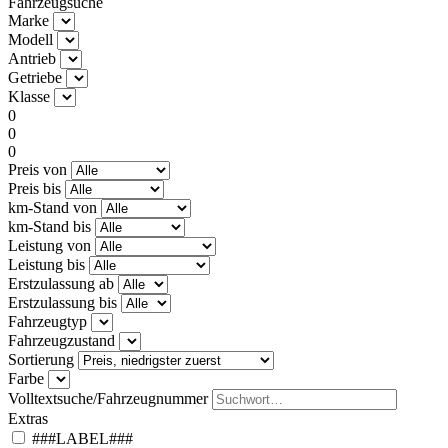
Fahrzeugsuche
Marke
Modell
Antrieb
Getriebe
Klasse
0
0
0
Preis von
Preis bis
km-Stand von
km-Stand bis
Leistung von
Leistung bis
Erstzulassung ab
Erstzulassung bis
Fahrzeugtyp
Fahrzeugzustand
Sortierung
Farbe
Volltextsuche/Fahrzeugnummer
Extras
###LABEL###