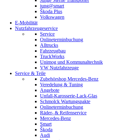
Junge Sterne Transporter
jung@smart
Škoda Plus
Volkswagen
E-Mobilität
Nutzfahrzeugeservice
Service
Onlineterminbuchung
Alltrucks
Fahrzeugbau
TruckWorks
Unimog und Kommunaltechnik
VW Nutzfahrzeuge
Service & Teile
Zubehörshop Mercedes-Benz
Veredelung & Tuning
Angebote
Unfall-Karosserie-Lack-Glas
Schmolck Wartungspakte
Onlineterminbuchung
Räder- & Reifenservice
Mercedes-Benz
Smart
Škoda
Audi