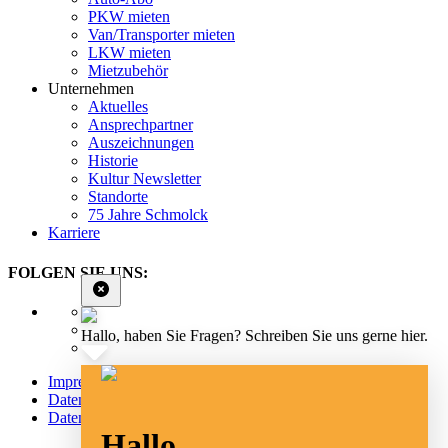
PKW mieten
Van/Transporter mieten
LKW mieten
Mietzubehör
Unternehmen
Aktuelles
Ansprechpartner
Auszeichnungen
Historie
Kultur Newsletter
Standorte
75 Jahre Schmolck
Karriere
FOLGEN SIE UNS:
Hallo, haben Sie Fragen? Schreiben Sie uns gerne hier.
Impressum
Datenschutz
Datenschutz Social Media
Hallo