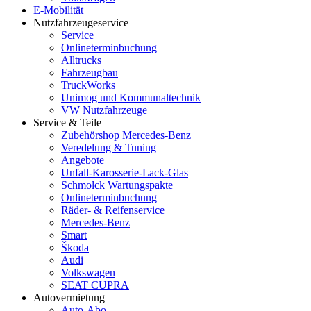
E-Mobilität
Nutzfahrzeugeservice
Service
Onlineterminbuchung
Alltrucks
Fahrzeugbau
TruckWorks
Unimog und Kommunaltechnik
VW Nutzfahrzeuge
Service & Teile
Zubehörshop Mercedes-Benz
Veredelung & Tuning
Angebote
Unfall-Karosserie-Lack-Glas
Schmolck Wartungspakte
Onlineterminbuchung
Räder- & Reifenservice
Mercedes-Benz
Smart
Škoda
Audi
Volkswagen
SEAT CUPRA
Autovermietung
Auto-Abo