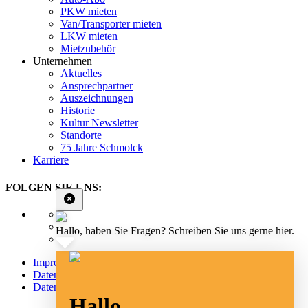
PKW mieten
Van/Transporter mieten
LKW mieten
Mietzubehör
Unternehmen
Aktuelles
Ansprechpartner
Auszeichnungen
Historie
Kultur Newsletter
Standorte
75 Jahre Schmolck
Karriere
FOLGEN SIE UNS:
Hallo, haben Sie Fragen? Schreiben Sie uns gerne hier.
Impressum
Datenschutz
Datenschutz Social Media
Hallo