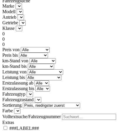
Fahrzeugsuche
Marke
Modell
Antrieb
Getriebe
Klasse
0
0
0
Preis von
Preis bis
km-Stand von
km-Stand bis
Leistung von
Leistung bis
Erstzulassung ab
Erstzulassung bis
Fahrzeugtyp
Fahrzeugzustand
Sortierung
Farbe
Volltextsuche/Fahrzeugnummer
Extras
###LABEL###