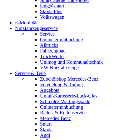
Junge Sterne Transporter
jung@smart
Škoda Plus
Volkswagen
E-Mobilität
Nutzfahrzeugeservice
Service
Onlineterminbuchung
Alltrucks
Fahrzeugbau
TruckWorks
Unimog und Kommunaltechnik
VW Nutzfahrzeuge
Service & Teile
Zubehörshop Mercedes-Benz
Veredelung & Tuning
Angebote
Unfall-Karosserie-Lack-Glas
Schmolck Wartungspakte
Onlineterminbuchung
Räder- & Reifenservice
Mercedes-Benz
Smart
Škoda
Audi