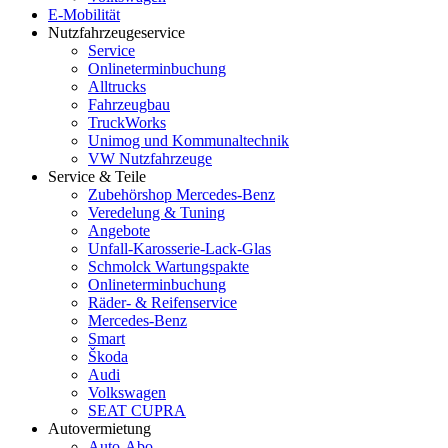
E-Mobilität
Nutzfahrzeugeservice
Service
Onlineterminbuchung
Alltrucks
Fahrzeugbau
TruckWorks
Unimog und Kommunaltechnik
VW Nutzfahrzeuge
Service & Teile
Zubehörshop Mercedes-Benz
Veredelung & Tuning
Angebote
Unfall-Karosserie-Lack-Glas
Schmolck Wartungspakte
Onlineterminbuchung
Räder- & Reifenservice
Mercedes-Benz
Smart
Škoda
Audi
Volkswagen
SEAT CUPRA
Autovermietung
Auto-Abo