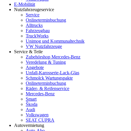
E-Mobilität
Nutzfahrzeugeservice
Service
Onlineterminbuchung
Alltrucks
Fahrzeugbau
TruckWorks
Unimog und Kommunaltechnik
VW Nutzfahrzeuge
Service & Teile
Zubehörshop Mercedes-Benz
Veredelung & Tuning
Angebote
Unfall-Karosserie-Lack-Glas
Schmolck Wartungspakte
Onlineterminbuchung
Räder- & Reifenservice
Mercedes-Benz
Smart
Škoda
Audi
Volkswagen
SEAT CUPRA
Autovermietung
Auto-Abo