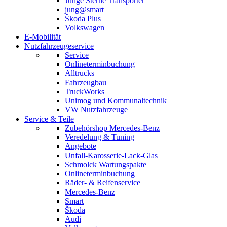
Junge Sterne Transporter
jung@smart
Škoda Plus
Volkswagen
E-Mobilität
Nutzfahrzeugeservice
Service
Onlineterminbuchung
Alltrucks
Fahrzeugbau
TruckWorks
Unimog und Kommunaltechnik
VW Nutzfahrzeuge
Service & Teile
Zubehörshop Mercedes-Benz
Veredelung & Tuning
Angebote
Unfall-Karosserie-Lack-Glas
Schmolck Wartungspakte
Onlineterminbuchung
Räder- & Reifenservice
Mercedes-Benz
Smart
Škoda
Audi