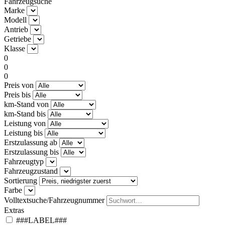
Fahrzeugsuche
Marke
Modell
Antrieb
Getriebe
Klasse
0
0
0
Preis von
Preis bis
km-Stand von
km-Stand bis
Leistung von
Leistung bis
Erstzulassung ab
Erstzulassung bis
Fahrzeugtyp
Fahrzeugzustand
Sortierung
Farbe
Volltextsuche/Fahrzeugnummer
Extras
###LABEL###