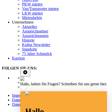
PKW mieten
Van/Transporter mieten
LKW mieten
Mietzubehör
Unternehmen
Aktuelles
Ansprechpartner
Auszeichnungen
Historie
Kultur Newsletter
Standorte
75 Jahre Schmolck
Karriere
FOLGEN SIE UNS:
Hallo, haben Sie Fragen? Schreiben Sie uns gerne hier.
Impressum
Datenschutz
Datenschutz Social Media
Hallo