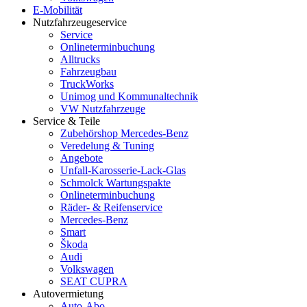
E-Mobilität
Nutzfahrzeugeservice
Service
Onlineterminbuchung
Alltrucks
Fahrzeugbau
TruckWorks
Unimog und Kommunaltechnik
VW Nutzfahrzeuge
Service & Teile
Zubehörshop Mercedes-Benz
Veredelung & Tuning
Angebote
Unfall-Karosserie-Lack-Glas
Schmolck Wartungspakte
Onlineterminbuchung
Räder- & Reifenservice
Mercedes-Benz
Smart
Škoda
Audi
Volkswagen
SEAT CUPRA
Autovermietung
Auto-Abo