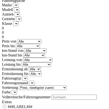
Fahrzeugsuche
Marke
Modell
Antrieb
Getriebe
Klasse
0
0
0
Preis von
Preis bis
km-Stand von
km-Stand bis
Leistung von
Leistung bis
Erstzulassung ab
Erstzulassung bis
Fahrzeugtyp
Fahrzeugzustand
Sortierung
Farbe
Volltextsuche/Fahrzeugnummer
Extras
###LABEL###