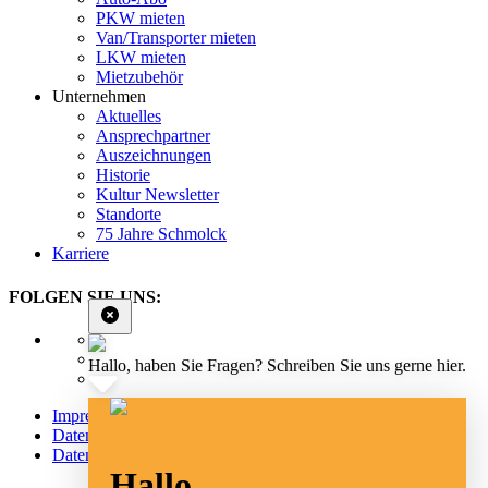
PKW mieten
Van/Transporter mieten
LKW mieten
Mietzubehör
Unternehmen
Aktuelles
Ansprechpartner
Auszeichnungen
Historie
Kultur Newsletter
Standorte
75 Jahre Schmolck
Karriere
FOLGEN SIE UNS:
Hallo, haben Sie Fragen? Schreiben Sie uns gerne hier.
Impressum
Datenschutz
Datenschutz Social Media
Hallo