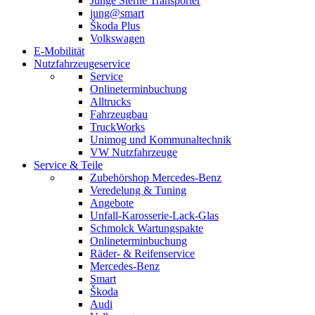
Junge Sterne Transporter
jung@smart
Škoda Plus
Volkswagen
E-Mobilität
Nutzfahrzeugeservice
Service
Onlineterminbuchung
Alltrucks
Fahrzeugbau
TruckWorks
Unimog und Kommunaltechnik
VW Nutzfahrzeuge
Service & Teile
Zubehörshop Mercedes-Benz
Veredelung & Tuning
Angebote
Unfall-Karosserie-Lack-Glas
Schmolck Wartungspakte
Onlineterminbuchung
Räder- & Reifenservice
Mercedes-Benz
Smart
Škoda
Audi