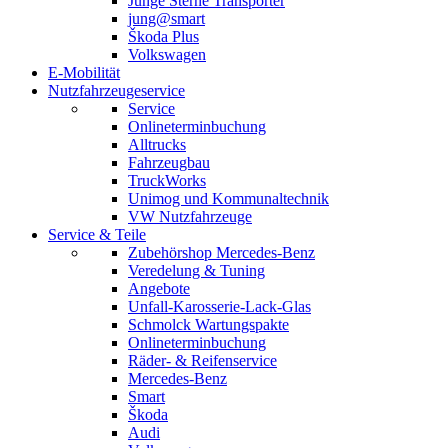
Junge Sterne Transporter
jung@smart
Škoda Plus
Volkswagen
E-Mobilität
Nutzfahrzeugeservice
Service
Onlineterminbuchung
Alltrucks
Fahrzeugbau
TruckWorks
Unimog und Kommunaltechnik
VW Nutzfahrzeuge
Service & Teile
Zubehörshop Mercedes-Benz
Veredelung & Tuning
Angebote
Unfall-Karosserie-Lack-Glas
Schmolck Wartungspakte
Onlineterminbuchung
Räder- & Reifenservice
Mercedes-Benz
Smart
Škoda
Audi