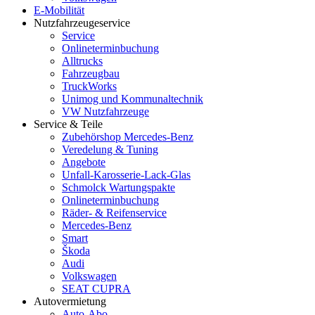
E-Mobilität
Nutzfahrzeugeservice
Service
Onlineterminbuchung
Alltrucks
Fahrzeugbau
TruckWorks
Unimog und Kommunaltechnik
VW Nutzfahrzeuge
Service & Teile
Zubehörshop Mercedes-Benz
Veredelung & Tuning
Angebote
Unfall-Karosserie-Lack-Glas
Schmolck Wartungspakte
Onlineterminbuchung
Räder- & Reifenservice
Mercedes-Benz
Smart
Škoda
Audi
Volkswagen
SEAT CUPRA
Autovermietung
Auto-Abo