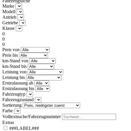
Fahrzeugsuche
Marke
Modell
Antrieb
Getriebe
Klasse
0
0
0
Preis von
Preis bis
km-Stand von
km-Stand bis
Leistung von
Leistung bis
Erstzulassung ab
Erstzulassung bis
Fahrzeugtyp
Fahrzeugzustand
Sortierung
Farbe
Volltextsuche/Fahrzeugnummer
Extras
###LABEL###