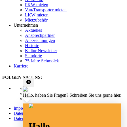
PKW mieten
Van/Transporter mieten
LKW mieten
Mietzubehör
Unternehmen
Aktuelles
Ansprechpartner
Auszeichnungen
Historie
Kultur Newsletter
Standorte
75 Jahre Schmolck
Karriere
FOLGEN SIE UNS:
Hallo, haben Sie Fragen? Schreiben Sie uns gerne hier.
Impressum
Datenschutz
Datenschutz Social Media
Hallo