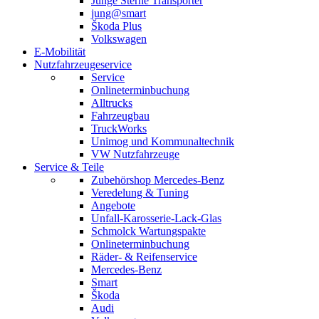
Junge Sterne Transporter
jung@smart
Škoda Plus
Volkswagen
E-Mobilität
Nutzfahrzeugeservice
Service
Onlineterminbuchung
Alltrucks
Fahrzeugbau
TruckWorks
Unimog und Kommunaltechnik
VW Nutzfahrzeuge
Service & Teile
Zubehörshop Mercedes-Benz
Veredelung & Tuning
Angebote
Unfall-Karosserie-Lack-Glas
Schmolck Wartungspakte
Onlineterminbuchung
Räder- & Reifenservice
Mercedes-Benz
Smart
Škoda
Audi