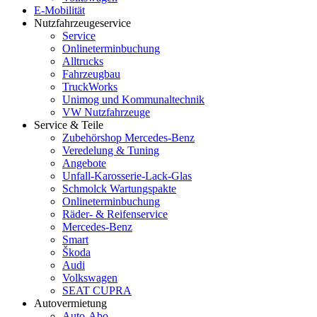
E-Mobilität
Nutzfahrzeugeservice
Service
Onlineterminbuchung
Alltrucks
Fahrzeugbau
TruckWorks
Unimog und Kommunaltechnik
VW Nutzfahrzeuge
Service & Teile
Zubehörshop Mercedes-Benz
Veredelung & Tuning
Angebote
Unfall-Karosserie-Lack-Glas
Schmolck Wartungspakte
Onlineterminbuchung
Räder- & Reifenservice
Mercedes-Benz
Smart
Škoda
Audi
Volkswagen
SEAT CUPRA
Autovermietung
Auto-Abo