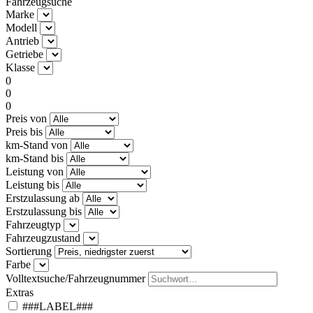
Fahrzeugsuche
Marke
Modell
Antrieb
Getriebe
Klasse
0
0
0
Preis von
Preis bis
km-Stand von
km-Stand bis
Leistung von
Leistung bis
Erstzulassung ab
Erstzulassung bis
Fahrzeugtyp
Fahrzeugzustand
Sortierung
Farbe
Volltextsuche/Fahrzeugnummer
Extras
###LABEL###