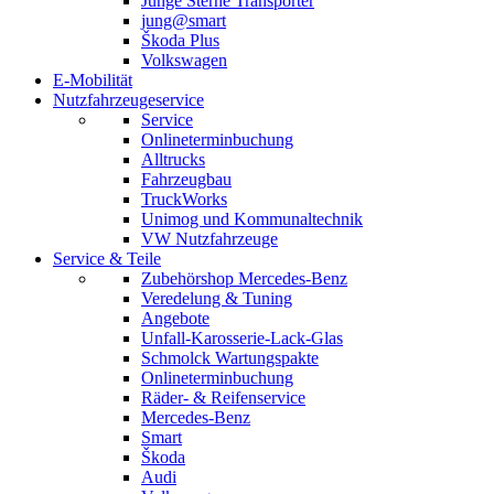
Junge Sterne Transporter
jung@smart
Škoda Plus
Volkswagen
E-Mobilität
Nutzfahrzeugeservice
Service
Onlineterminbuchung
Alltrucks
Fahrzeugbau
TruckWorks
Unimog und Kommunaltechnik
VW Nutzfahrzeuge
Service & Teile
Zubehörshop Mercedes-Benz
Veredelung & Tuning
Angebote
Unfall-Karosserie-Lack-Glas
Schmolck Wartungspakte
Onlineterminbuchung
Räder- & Reifenservice
Mercedes-Benz
Smart
Škoda
Audi