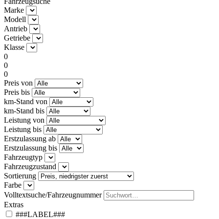
Fahrzeugsuche
Marke
Modell
Antrieb
Getriebe
Klasse
0
0
0
Preis von
Preis bis
km-Stand von
km-Stand bis
Leistung von
Leistung bis
Erstzulassung ab
Erstzulassung bis
Fahrzeugtyp
Fahrzeugzustand
Sortierung
Farbe
Volltextsuche/Fahrzeugnummer
Extras
###LABEL###