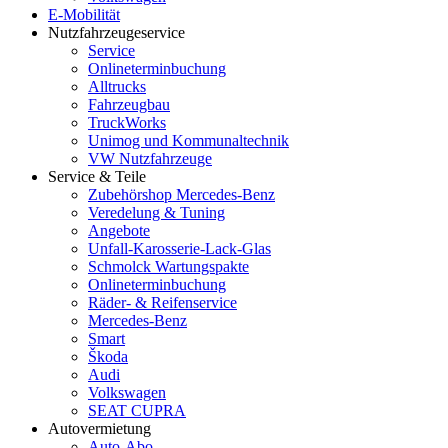
E-Mobilität
Nutzfahrzeugeservice
Service
Onlineterminbuchung
Alltrucks
Fahrzeugbau
TruckWorks
Unimog und Kommunaltechnik
VW Nutzfahrzeuge
Service & Teile
Zubehörshop Mercedes-Benz
Veredelung & Tuning
Angebote
Unfall-Karosserie-Lack-Glas
Schmolck Wartungspakte
Onlineterminbuchung
Räder- & Reifenservice
Mercedes-Benz
Smart
Škoda
Audi
Volkswagen
SEAT CUPRA
Autovermietung
Auto-Abo