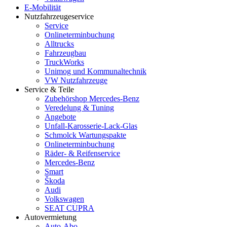
E-Mobilität
Nutzfahrzeugeservice
Service
Onlineterminbuchung
Alltrucks
Fahrzeugbau
TruckWorks
Unimog und Kommunaltechnik
VW Nutzfahrzeuge
Service & Teile
Zubehörshop Mercedes-Benz
Veredelung & Tuning
Angebote
Unfall-Karosserie-Lack-Glas
Schmolck Wartungspakte
Onlineterminbuchung
Räder- & Reifenservice
Mercedes-Benz
Smart
Škoda
Audi
Volkswagen
SEAT CUPRA
Autovermietung
Auto-Abo