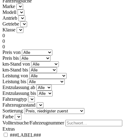
Fahrzeugsuche
Marke
Modell
Antrieb
Getriebe
Klasse
0
0
0
Preis von
Preis bis
km-Stand von
km-Stand bis
Leistung von
Leistung bis
Erstzulassung ab
Erstzulassung bis
Fahrzeugtyp
Fahrzeugzustand
Sortierung
Farbe
Volltextsuche/Fahrzeugnummer
Extras
###LABEL###