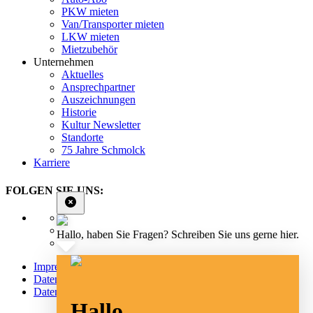
PKW mieten
Van/Transporter mieten
LKW mieten
Mietzubehör
Unternehmen
Aktuelles
Ansprechpartner
Auszeichnungen
Historie
Kultur Newsletter
Standorte
75 Jahre Schmolck
Karriere
FOLGEN SIE UNS:
Hallo, haben Sie Fragen? Schreiben Sie uns gerne hier.
Impressum
Datenschutz
Datenschutz Social Media
Hallo