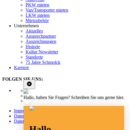
PKW mieten
Van/Transporter mieten
LKW mieten
Mietzubehör
Unternehmen
Aktuelles
Ansprechpartner
Auszeichnungen
Historie
Kultur Newsletter
Standorte
75 Jahre Schmolck
Karriere
FOLGEN SIE UNS:
Hallo, haben Sie Fragen? Schreiben Sie uns gerne hier.
Impressum
Datenschutz
Datenschutz Social Media
Hallo