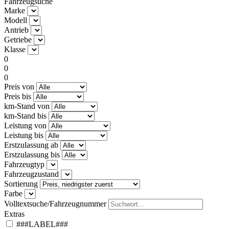
Fahrzeugsuche
Marke
Modell
Antrieb
Getriebe
Klasse
0
0
0
Preis von
Preis bis
km-Stand von
km-Stand bis
Leistung von
Leistung bis
Erstzulassung ab
Erstzulassung bis
Fahrzeugtyp
Fahrzeugzustand
Sortierung
Farbe
Volltextsuche/Fahrzeugnummer
Extras
###LABEL###