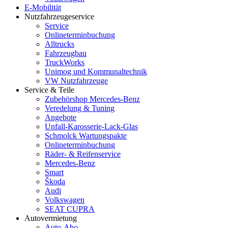
E-Mobilität
Nutzfahrzeugeservice
Service
Onlineterminbuchung
Alltrucks
Fahrzeugbau
TruckWorks
Unimog und Kommunaltechnik
VW Nutzfahrzeuge
Service & Teile
Zubehörshop Mercedes-Benz
Veredelung & Tuning
Angebote
Unfall-Karosserie-Lack-Glas
Schmolck Wartungspakte
Onlineterminbuchung
Räder- & Reifenservice
Mercedes-Benz
Smart
Škoda
Audi
Volkswagen
SEAT CUPRA
Autovermietung
Auto-Abo