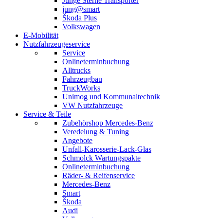
Junge Sterne Transporter
jung@smart
Škoda Plus
Volkswagen
E-Mobilität
Nutzfahrzeugeservice
Service
Onlineterminbuchung
Alltrucks
Fahrzeugbau
TruckWorks
Unimog und Kommunaltechnik
VW Nutzfahrzeuge
Service & Teile
Zubehörshop Mercedes-Benz
Veredelung & Tuning
Angebote
Unfall-Karosserie-Lack-Glas
Schmolck Wartungspakte
Onlineterminbuchung
Räder- & Reifenservice
Mercedes-Benz
Smart
Škoda
Audi