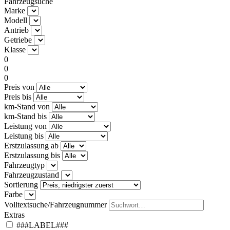
Fahrzeugsuche
Marke
Modell
Antrieb
Getriebe
Klasse
0
0
0
Preis von
Preis bis
km-Stand von
km-Stand bis
Leistung von
Leistung bis
Erstzulassung ab
Erstzulassung bis
Fahrzeugtyp
Fahrzeugzustand
Sortierung
Farbe
Volltextsuche/Fahrzeugnummer
Extras
###LABEL###