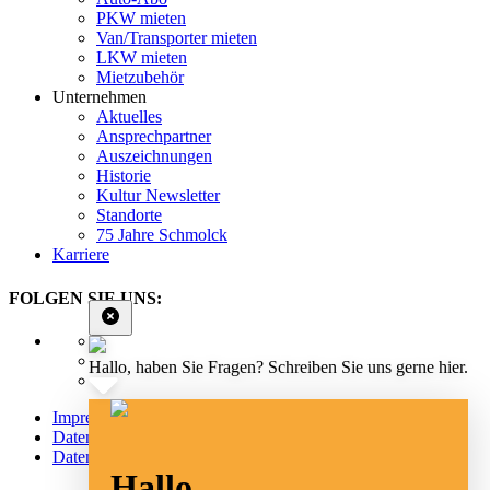
PKW mieten
Van/Transporter mieten
LKW mieten
Mietzubehör
Unternehmen
Aktuelles
Ansprechpartner
Auszeichnungen
Historie
Kultur Newsletter
Standorte
75 Jahre Schmolck
Karriere
FOLGEN SIE UNS:
Hallo, haben Sie Fragen? Schreiben Sie uns gerne hier.
Impressum
Datenschutz
Datenschutz Social Media
Hallo