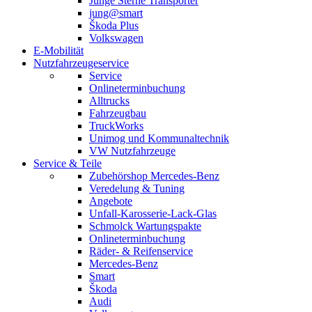
Junge Sterne Transporter
jung@smart
Škoda Plus
Volkswagen
E-Mobilität
Nutzfahrzeugeservice
Service
Onlineterminbuchung
Alltrucks
Fahrzeugbau
TruckWorks
Unimog und Kommunaltechnik
VW Nutzfahrzeuge
Service & Teile
Zubehörshop Mercedes-Benz
Veredelung & Tuning
Angebote
Unfall-Karosserie-Lack-Glas
Schmolck Wartungspakte
Onlineterminbuchung
Räder- & Reifenservice
Mercedes-Benz
Smart
Škoda
Audi