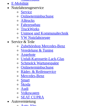
E-Mobilität
Nutzfahrzeugeservice
Service
Onlineterminbuchung
Alltrucks
Fahrzeugbau
TruckWorks
Unimog und Kommunaltechnik
VW Nutzfahrzeuge
Service & Teile
Zubehörshop Mercedes-Benz
Veredelung & Tuning
Angebote
Unfall-Karosserie-Lack-Glas
Schmolck Wartungspakte
Onlineterminbuchung
Räder- & Reifenservice
Mercedes-Benz
Smart
Škoda
Audi
Volkswagen
SEAT CUPRA
Autovermietung
Auto-Abo