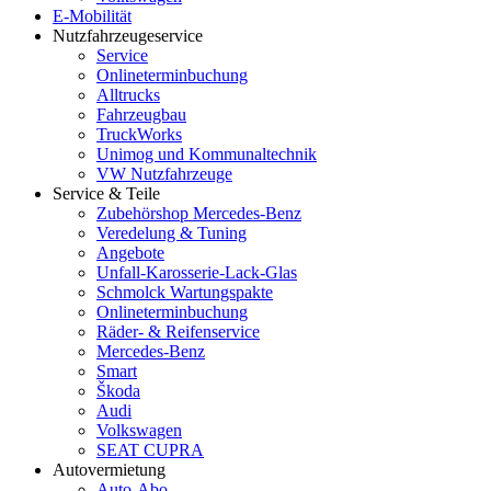
E-Mobilität
Nutzfahrzeugeservice
Service
Onlineterminbuchung
Alltrucks
Fahrzeugbau
TruckWorks
Unimog und Kommunaltechnik
VW Nutzfahrzeuge
Service & Teile
Zubehörshop Mercedes-Benz
Veredelung & Tuning
Angebote
Unfall-Karosserie-Lack-Glas
Schmolck Wartungspakte
Onlineterminbuchung
Räder- & Reifenservice
Mercedes-Benz
Smart
Škoda
Audi
Volkswagen
SEAT CUPRA
Autovermietung
Auto-Abo