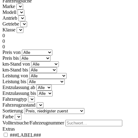
Fahrzeugsuche
Marke
Modell
Antrieb
Getriebe
Klasse
0
0
0
Preis von
Preis bis
km-Stand von
km-Stand bis
Leistung von
Leistung bis
Erstzulassung ab
Erstzulassung bis
Fahrzeugtyp
Fahrzeugzustand
Sortierung
Farbe
Volltextsuche/Fahrzeugnummer
Extras
###LABEL###