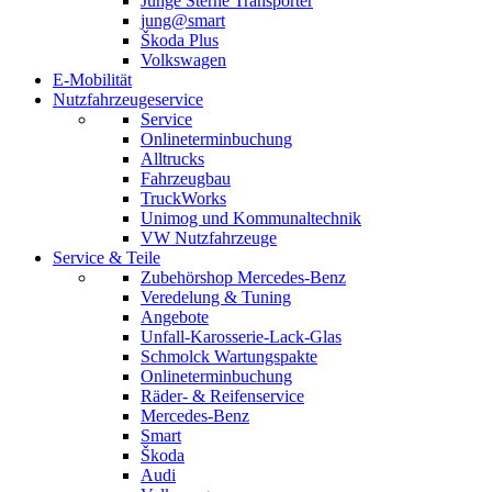
Junge Sterne Transporter
jung@smart
Škoda Plus
Volkswagen
E-Mobilität
Nutzfahrzeugeservice
Service
Onlineterminbuchung
Alltrucks
Fahrzeugbau
TruckWorks
Unimog und Kommunaltechnik
VW Nutzfahrzeuge
Service & Teile
Zubehörshop Mercedes-Benz
Veredelung & Tuning
Angebote
Unfall-Karosserie-Lack-Glas
Schmolck Wartungspakte
Onlineterminbuchung
Räder- & Reifenservice
Mercedes-Benz
Smart
Škoda
Audi