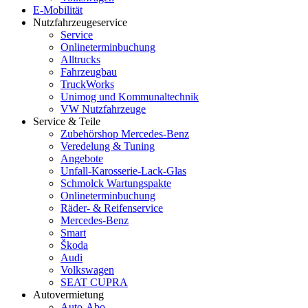
E-Mobilität
Nutzfahrzeugeservice
Service
Onlineterminbuchung
Alltrucks
Fahrzeugbau
TruckWorks
Unimog und Kommunaltechnik
VW Nutzfahrzeuge
Service & Teile
Zubehörshop Mercedes-Benz
Veredelung & Tuning
Angebote
Unfall-Karosserie-Lack-Glas
Schmolck Wartungspakte
Onlineterminbuchung
Räder- & Reifenservice
Mercedes-Benz
Smart
Škoda
Audi
Volkswagen
SEAT CUPRA
Autovermietung
Auto-Abo