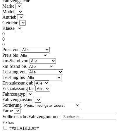
Fahrzeugsuche
Marke
Modell
Antrieb
Getriebe
Klasse
0
0
0
Preis von
Preis bis
km-Stand von
km-Stand bis
Leistung von
Leistung bis
Erstzulassung ab
Erstzulassung bis
Fahrzeugtyp
Fahrzeugzustand
Sortierung
Farbe
Volltextsuche/Fahrzeugnummer
Extras
###LABEL###