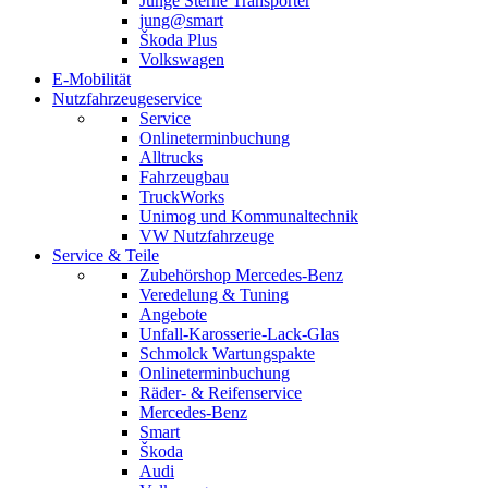
Junge Sterne Transporter
jung@smart
Škoda Plus
Volkswagen
E-Mobilität
Nutzfahrzeugeservice
Service
Onlineterminbuchung
Alltrucks
Fahrzeugbau
TruckWorks
Unimog und Kommunaltechnik
VW Nutzfahrzeuge
Service & Teile
Zubehörshop Mercedes-Benz
Veredelung & Tuning
Angebote
Unfall-Karosserie-Lack-Glas
Schmolck Wartungspakte
Onlineterminbuchung
Räder- & Reifenservice
Mercedes-Benz
Smart
Škoda
Audi