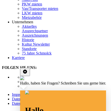
PKW mieten
Van/Transporter mieten
LKW mieten
Mietzubehör
Unternehmen
Aktuelles
Ansprechpartner
Auszeichnungen
Historie
Kultur Newsletter
Standorte
75 Jahre Schmolck
Karriere
FOLGEN SIE UNS:
Hallo, haben Sie Fragen? Schreiben Sie uns gerne hier.
Impressum
Datenschutz
Datenschutz Social Media
Hallo