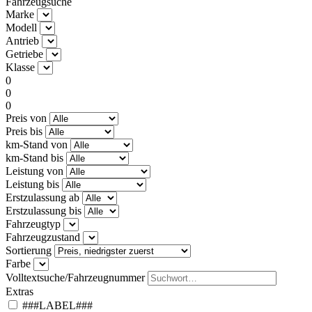
Fahrzeugsuche
Marke
Modell
Antrieb
Getriebe
Klasse
0
0
0
Preis von
Preis bis
km-Stand von
km-Stand bis
Leistung von
Leistung bis
Erstzulassung ab
Erstzulassung bis
Fahrzeugtyp
Fahrzeugzustand
Sortierung
Farbe
Volltextsuche/Fahrzeugnummer
Extras
###LABEL###