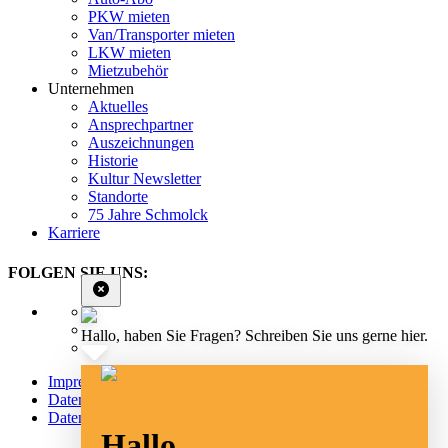
PKW mieten
Van/Transporter mieten
LKW mieten
Mietzubehör
Unternehmen
Aktuelles
Ansprechpartner
Auszeichnungen
Historie
Kultur Newsletter
Standorte
75 Jahre Schmolck
Karriere
FOLGEN SIE UNS:
Hallo, haben Sie Fragen? Schreiben Sie uns gerne hier.
Impressum
Datenschutz
Datenschutz Social Media
Hallo