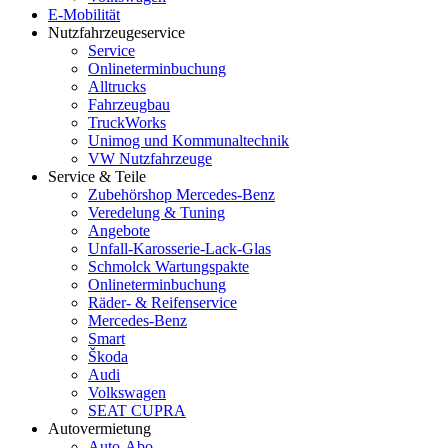
E-Mobilität
Nutzfahrzeugeservice
Service
Onlineterminbuchung
Alltrucks
Fahrzeugbau
TruckWorks
Unimog und Kommunaltechnik
VW Nutzfahrzeuge
Service & Teile
Zubehörshop Mercedes-Benz
Veredelung & Tuning
Angebote
Unfall-Karosserie-Lack-Glas
Schmolck Wartungspakte
Onlineterminbuchung
Räder- & Reifenservice
Mercedes-Benz
Smart
Škoda
Audi
Volkswagen
SEAT CUPRA
Autovermietung
Auto-Abo