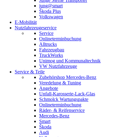
Junge Sterne Transporter
jung@smart
Škoda Plus
Volkswagen
E-Mobilität
Nutzfahrzeugeservice
Service
Onlineterminbuchung
Alltrucks
Fahrzeugbau
TruckWorks
Unimog und Kommunaltechnik
VW Nutzfahrzeuge
Service & Teile
Zubehörshop Mercedes-Benz
Veredelung & Tuning
Angebote
Unfall-Karosserie-Lack-Glas
Schmolck Wartungspakte
Onlineterminbuchung
Räder- & Reifenservice
Mercedes-Benz
Smart
Škoda
Audi